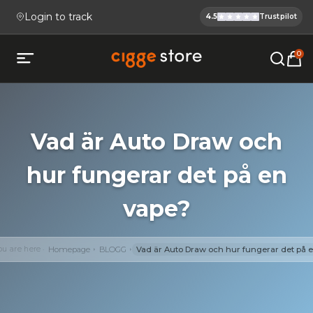
Login to track
4.5
Trustpilot
Cigge.se Is
Köp E-cigg, E-juice, Snus & V
0
Open mobile menu
Vad är Auto Draw och
hur fungerar det på en
vape?
ou are here
Homepage
BLOGG
Vad är Auto Draw och hur fungerar det på 