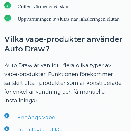
Coilen värmer e-vätskan.
Uppvärmningen avslutas när inhaleringen slutar.
Vilka vape-produkter använder
Auto Draw?
Auto Draw är vanligt i flera olika typer av
vape-produkter. Funktionen förekommer
särskilt ofta i produkter som är konstruerade
för enkel användning och få manuella
inställningar.
Engångs vape
Pre-filled pod kits