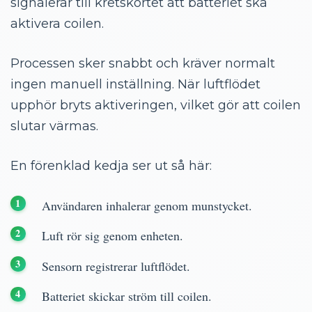
signalerar till kretskortet att batteriet ska
aktivera coilen.
Processen sker snabbt och kräver normalt
ingen manuell inställning. När luftflödet
upphör bryts aktiveringen, vilket gör att coilen
slutar värmas.
En förenklad kedja ser ut så här:
Användaren inhalerar genom munstycket.
Luft rör sig genom enheten.
Sensorn registrerar luftflödet.
Batteriet skickar ström till coilen.