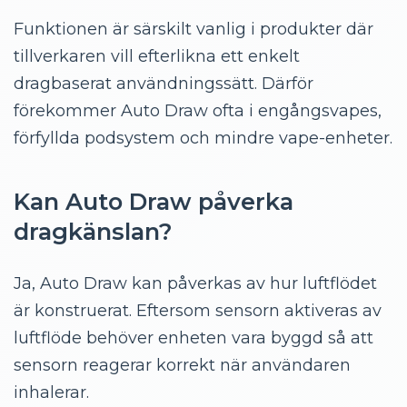
Funktionen är särskilt vanlig i produkter där
tillverkaren vill efterlikna ett enkelt
dragbaserat användningssätt. Därför
förekommer Auto Draw ofta i engångsvapes,
förfyllda podsystem och mindre vape-enheter.
Kan Auto Draw påverka
dragkänslan?
Ja, Auto Draw kan påverkas av hur luftflödet
är konstruerat. Eftersom sensorn aktiveras av
luftflöde behöver enheten vara byggd så att
sensorn reagerar korrekt när användaren
inhalerar.