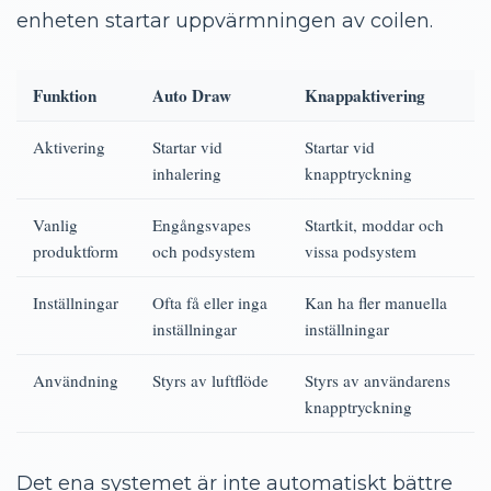
enheten startar uppvärmningen av coilen.
Funktion
Auto Draw
Knappaktivering
Aktivering
Startar vid
Startar vid
inhalering
knapptryckning
Vanlig
Engångsvapes
Startkit, moddar och
produktform
och podsystem
vissa podsystem
Inställningar
Ofta få eller inga
Kan ha fler manuella
inställningar
inställningar
Användning
Styrs av luftflöde
Styrs av användarens
knapptryckning
Det ena systemet är inte automatiskt bättre