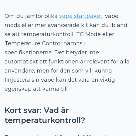
Vape-produkter hos Cigge med temperaturkontroll
Hur vet man om en vape har temperaturkontroll?
Om du jämför olika
vape startpaket
, vape
Påverkar temperaturkontroll batteritiden?
mods eller mer avancerade kit kan du ibland
Vad ska man jämföra innan man köper en vape
se att temperaturkontroll, TC Mode eller
med temperaturkontroll?
Temperature Control nämns i
Vanliga misstag med temperaturkontroll
specifikationerna. Det betyder inte
FAQ om temperaturkontroll (TC)
automatiskt att funktionen är relevant för alla
Kan temperaturkontroll användas med
användare, men för den som vill kunna
nikotinsalt?
finjustera sin vape kan det vara en viktig
Måste jag ställa in temperaturen själv?
egenskap att känna till.
Vad betyder SS, Ni och Ti i TC-läge?
Kan man växla mellan TC och wattläge?
Kort svar: Vad är
När är temperaturkontroll mest användbart?
temperaturkontroll?