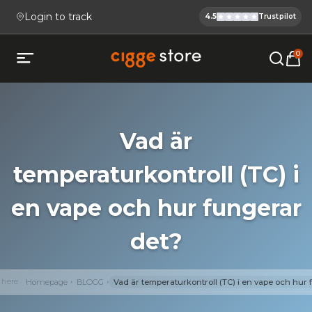
Login to track
4.5
Trustpilot
Cigge.se Is
Köp E-cigg, E-juice, Snus & V
0
Open mobile menu
Vad är
temperaturkontroll (TC) i
en vape och hur fungerar
det?
 here
Homepage
BLOGG
Vad är temperaturkontroll (TC) i en vape och hur