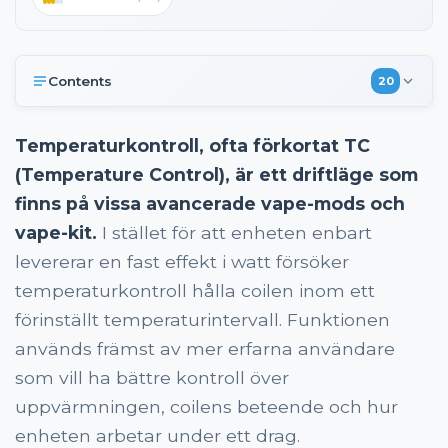
Contents
20
Kort svar: Vad är temperaturkontroll?
Temperaturkontroll, ofta förkortat TC
Hur fungerar temperaturkontroll i en vape?
(Temperature Control), är ett driftläge som
Vad är TCR och varför nämns det tillsammans med
finns på vissa avancerade vape-mods och
TC?
vape-kit.
I stället för att enheten enbart
Vilka coils fungerar med temperaturkontroll?
levererar en fast effekt i watt försöker
Skillnaden mellan wattläge (VW) och
temperaturkontroll hålla coilen inom ett
temperaturkontroll (TC)
förinställt temperaturintervall. Funktionen
Vilka fördelar finns med temperaturkontroll?
används främst av mer erfarna användare
Finns det några nackdelar med temperaturkontroll?
som vill ha bättre kontroll över
Är temperaturkontroll säkert att använda?
uppvärmningen, coilens beteende och hur
Behöver man använda temperaturkontroll?
enheten arbetar under ett drag.