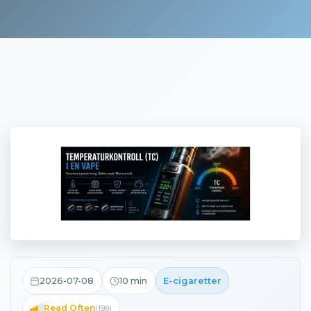
2026-07-08
10
min
E-cigaretter
Read Often
(
199
)