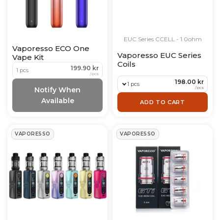
EUC Series CCELL - 1.0ohm
Vaporesso ECO One
Vaporesso EUC Series
Vape Kit
Coils
199.90 kr
1 pcs
/
pcs
198.00 kr
1 pcs
/
pcs
Notify When
Available
ADD TO CART
VAPORESSO
VAPORESSO