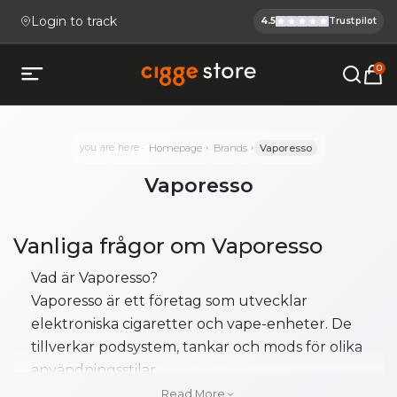
Login to track
4.5
Trustpilot
Cigge.se Is
Köp E-cigg, E-juice, Snus & V
0
Open mobile menu
you are here
Homepage
Brands
Vaporesso
Vaporesso
Vanliga frågor om Vaporesso
Vad är Vaporesso?
Vaporesso är ett företag som utvecklar
elektroniska cigaretter och vape-enheter. De
tillverkar podsystem, tankar och mods för olika
användningsstilar.
Read More