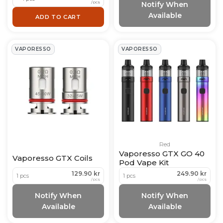
/
pcs
Notify When
Available
ADD TO CART
VAPORESSO
VAPORESSO
Red
Vaporesso GTX GO 40
Vaporesso GTX Coils
Pod Vape Kit
129.90 kr
249.90 kr
1 pcs
1 pcs
/
pcs
/
pcs
Notify When
Notify When
Available
Available