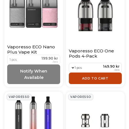
Vaporesso ECO Nano
Vaporesso ECO One
Plus Vape Kit
Pods 4-Pack
199.90 kr
1 pcs
/
pcs
149.90 kr
1 pcs
/
pcs
Notify When
Available
ADD TO CART
VAPORESSO
VAPORESSO