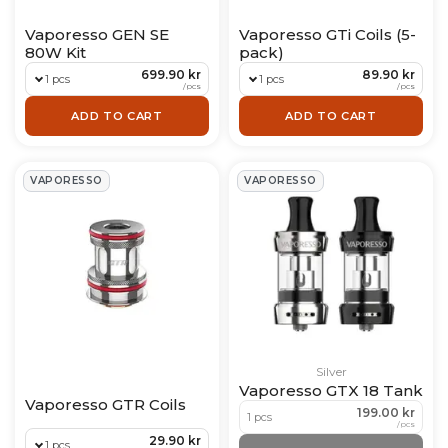
Vaporesso GEN SE
Vaporesso GTi Coils (5-
80W Kit
pack)
699.90 kr
89.90 kr
1 pcs
1 pcs
/
pcs
/
pcs
ADD TO CART
ADD TO CART
VAPORESSO
VAPORESSO
Silver
Vaporesso GTX 18 Tank
Vaporesso GTR Coils
199.00 kr
1 pcs
/
pcs
29.90 kr
1 pcs