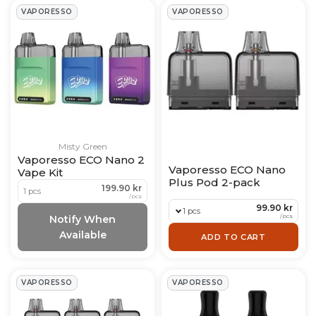
användare.
VAPORESSO
VAPORESSO
Hur länge håller en Vaporesso-enhet?
Livslängd beror på användning, skötsel och
batteriets kapacitet. Batterier tappar effekt över
tid, men enheten kan hålla länge om den
underhålls enligt instruktionerna.
Misty Green
Vaporesso ECO Nano 2
Vaporesso ECO Nano
Vape Kit
Plus Pod 2-pack
199.90 kr
1 pcs
/
pcs
99.90 kr
1 pcs
/
pcs
Notify When
Available
ADD TO CART
VAPORESSO
VAPORESSO