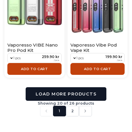
Vaporesso VIBE Nano
Vaporesso Vibe Pod
Pro Pod Kit
Vape Kit
259.90 kr
199.90 kr
1 pcs
1 pcs
/
pcs
/
pcs
ADD TO CART
ADD TO CART
LOAD MORE PRODUCTS
Showing 20 of 26 products
Previous page
Next page
1
2
Currently viewing page 1 of 2. Showing 26 tot