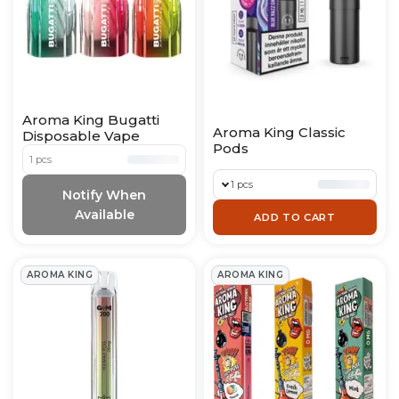
Aroma King Bugatti
Aroma King Classic
Disposable Vape
Pods
1 pcs
1 pcs
Notify When
Available
ADD TO CART
AROMA KING
AROMA KING