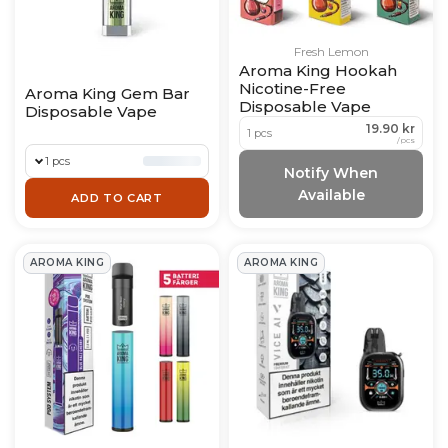
Fresh Lemon
Aroma King Hookah
Nicotine-Free
Aroma King Gem Bar
Disposable Vape
Disposable Vape
19.90 kr
1 pcs
/
pcs
1 pcs
Notify When
Available
ADD TO CART
AROMA KING
AROMA KING