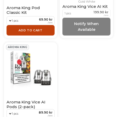
Gold White
Aroma King Vice AI Kit
Aroma King Pod
Classic Kit
199.90 kr
1 pcs
/
pcs
69.90 kr
1 pcs
/
pcs
Notify When
Available
ADD TO CART
AROMA KING
Aroma King Vice AI
Pods (2-pack)
89.90 kr
1 pcs
/
pcs