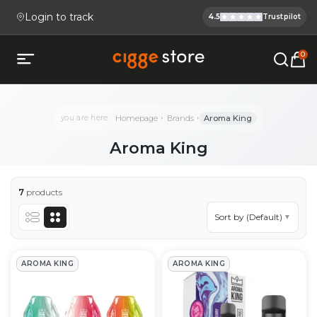
Login to track
4.5
Trustpilot
Cigge.se Is
Köp E-cigg, E-juice, Snus & V
0
Open mobile menu
you are here
Homepage
Brands
Aroma King
Aroma King
7
products
Sort by (Default)
▼
Aroma King Products
AROMA KING
AROMA KING