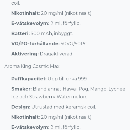
coil.
Nikotinhalt:
20 mg/ml (nikotinsalt).
E-vätskevolym:
2 ml, förfylld.
Batteri:
500 mAh, inbyggt.
VG/PG-förhållande:
50VG/50PG.
Aktivering:
Dragaktiverad.
Aroma King Cosmic Max:
Puffkapacitet:
Upp till cirka 999.
Smaker:
Bland annat Hawaii Pog, Mango, Lychee
Ice och Strawberry Watermelon.
Design:
Utrustad med keramisk coil.
Nikotinhalt:
20 mg/ml (nikotinsalt).
E-vätskevolym:
2 ml, förfylld.