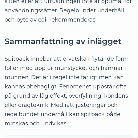
sliten eller att utrustningen inte är optimal för
användningssättet. Regelbundet underhåll
och byte av coil rekommenderas.
Sammanfattning av inlägget
Spitback innebär att e-vätska i flytande form
följer med upp ur munstycket och hamnar i
munnen. Det är i regel inte farligt men kan
kännas obehagligt. Fenomenet uppstår ofta
på grund av låg effekt, överfyllning, kondens
eller dragteknik. Med rätt justeringar och
regelbundet underhåll kan spitback både
minskas och undvikas.