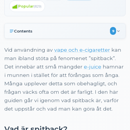
Popular
(
829
)
Contents
9
Vad är spitback?
Vid användning av
vape och e-cigaretter
kan
Varför uppstår spitback?
man ibland stöta på fenomenet ”spitback”.
Är spitback farligt?
Det innebär att små mängder
e-juice
hamnar
Konsekvenser av spitback
i munnen i stället för att förångas som ånga.
Vanliga missförstånd om spitback
Många upplever detta som obehagligt, och
Hur man kan förebygga spitback
frågan väcks ofta om det är farligt. I den här
Vad man kan göra om spitback uppstår
guiden går vi igenom vad spitback är, varför
det uppstår och vad man kan göra åt det.
När bör man byta coil eller justera utrustningen?
Sammanfattning av inlägget
Vad är spitback?