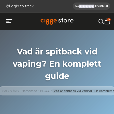
Login to track
4.5
Trustpilot
Cigge.se Is
Köp E-cigg, E-juice, Snus & V
0
Open mobile menu
Vad är spitback vid
vaping? En komplett
guide
you are here
Homepage
BLOGG
Vad är spitback vid vaping? En komplett 