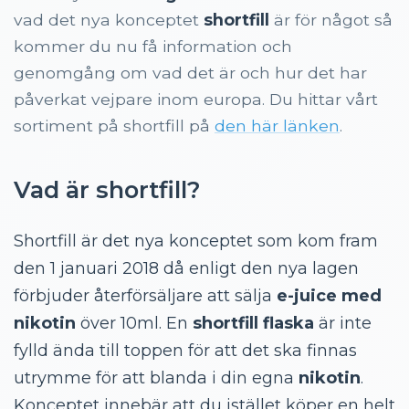
vad det nya konceptet
shortfill
är för något så
Färdigblandade 10ml Premium E-vätskor med eller
kommer du nu få information och
utan nikotin
genomgång om vad det är och hur det har
Hur har den nya TPD lagen påverkat Europa?
påverkat vejpare inom europa. Du hittar vårt
sortiment på shortfill på
den här länken
.
Vad är shortfill?
Shortfill är det nya konceptet som kom fram
den 1 januari 2018 då enligt den nya lagen
förbjuder återförsäljare att sälja
e-juice med
nikotin
över 10ml. En
shortfill flaska
är inte
fylld ända till toppen för att det ska finnas
utrymme för att blanda i din egna
nikotin
.
Konceptet innebär att du istället köper en helt