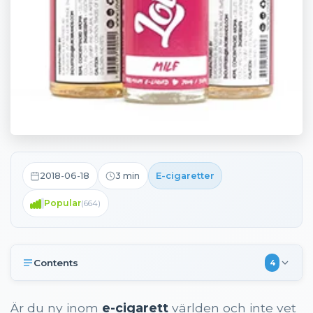
2018-06-18
3
min
E-cigaretter
Popular
(
664
)
Contents
4
Vad är shortfill?
Är du ny inom
e-cigarett
världen och inte vet
Smakar shortfill e-vätskor annorlunda?