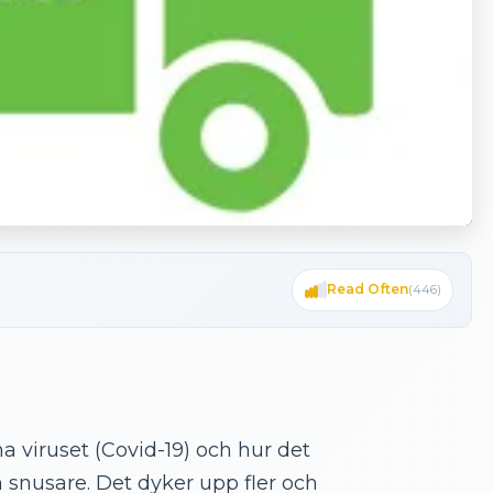
Read Often
(
446
)
a viruset (Covid-19) och hur det
 snusare. Det dyker upp fler och