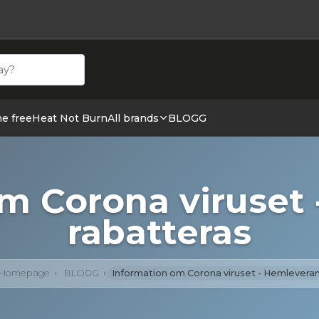
ehör hos cigge.se. Beställ idag och ha din E cigg & E juic
ne free
Heat Not Burn
All brands
BLOGG
m Corona viruset
rabatteras
Homepage
BLOGG
Information om Corona viruset - Hemleveran