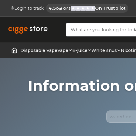
Login to track
4.5
On Trustpilot
Out Of 5
Cigge.se Is Rated
Köp E-cigg, E-juice, Snus & Vape tillb
Disposable Vape
Vape
E-juice
White snus
Nicoti
Home | E-Cigarettes & Vapes
Information o
you are here