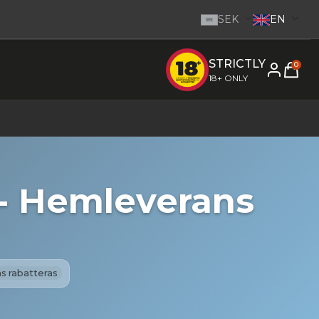
SEK
EN
SEK
STRICTLY
e inom 1-2 dagar.
-
Go to homepage
0
18+ ONLY
 - Hemleverans
s rabatteras