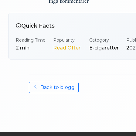
Inga kommentarer
Quick Facts
Reading Time
Popularity
Category
Publ
2
min
Read Often
E-cigaretter
202
Back to
blogg