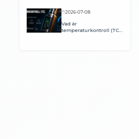
2026-07-08
Vad är
temperaturkontroll (TC)
i en vape och hur f...