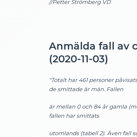
//Petter Strömberg VD
Anmälda fall av c
(2020-11-03)
"Totalt har 461 personer påvisat
de smittade är män. Fallen
är mellan 0 och 84 år gamla (me
fallen har smittats
utomlands (tabell 2). Även fall s