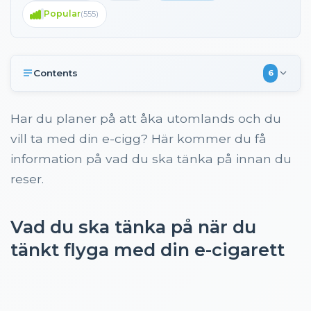
Popular
(
555
)
Contents
6
Vad du ska tänka på när du tänkt flyga med din e-
cigarett
Har du planer på att åka utomlands och du
Töm din vätskebehållare innan du kliver på flyget
vill ta med din e-cigg? Här kommer du få
information på vad du ska tänka på innan du
Vätskor i handbagaget
reser.
E-cigaretter förbjudet i incheckat flygbagage
Olika flygbolag och andra länder kan ha olika
restriktioner på e-cigaretter
Vad du ska tänka på när du
Lista på länder där e-cigaretter är förbjudna
tänkt flyga med din e-cigarett