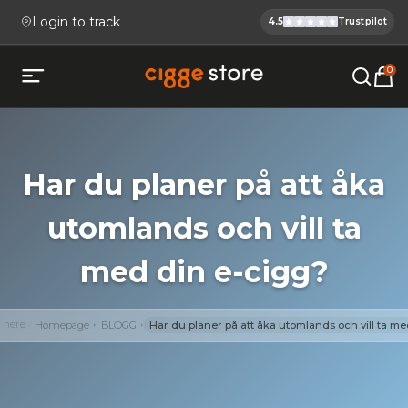
Login to track
4.5
Trustpilot
Cigge.se Is
Köp E-cigg, E-juice, Snus & V
0
Open mobile menu
Har du planer på att åka
utomlands och vill ta
med din e-cigg?
e here
Homepage
BLOGG
Har du planer på att åka utomlands och vill ta m