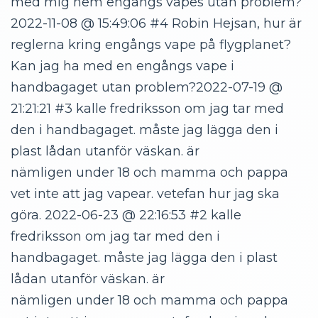
med mig hem engångs vapes utan problem?
2022-11-08 @ 15:49:06 #4
Robin
Hejsan, hur är
reglerna kring engångs vape på flygplanet?
Kan jag ha med en engångs vape i
handbagaget utan problem?2022-07-19 @
21:21:21 #3
kalle fredriksson
om jag tar med
den i handbagaget. måste jag lägga den i
plast lådan utanför väskan. är
nämligen under 18 och mamma och pappa
vet inte att jag vapear. vetefan hur jag ska
göra. 2022-06-23 @ 22:16:53 #2
kalle
fredriksson
om jag tar med den i
handbagaget. måste jag lägga den i plast
lådan utanför väskan. är
nämligen under 18 och mamma och pappa