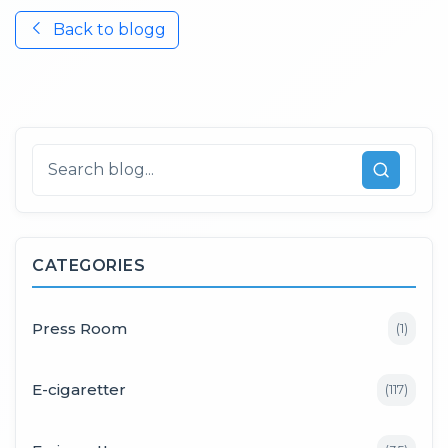
Back to
blogg
CATEGORIES
Press Room
(
1
)
E-cigaretter
(
117
)