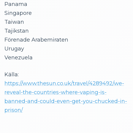
Panama
Singapore
Taiwan
Tajikstan
Förenade Arabemiraten
Urugay
Venezuela
Källa:
https://www.thesun.co.uk/travel/4289492/we-
reveal-the-countries-where-vaping-is-
banned-and-could-even-get-you-chucked-in-
prison/