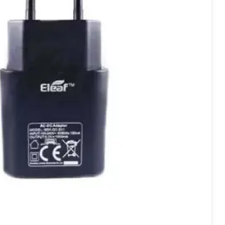
tartpaket och enheter, besök
örjare och erfarna
 kapacitet med tiden, men