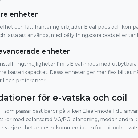
re enheter
elhet och lätt hantering erbjuder Eleaf pods och kompa
och lätta att använda, med påfyllningsbara pods eller tan
avancerade enheter
inställningsmöjligheter finns Eleaf-mods med utbytbara co
re batterikapacitet. Dessa enheter ger mer flexibilitet n
il och preferenser.
ioner för e-vätska och coil
oil som passar bäst beror på vilken Eleaf-modell du anvä
tskor med balanserad VG/PG-blandning, medan andra kla
r varje enhet anges rekommendation för coil och e-väts