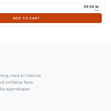
39.90 kr
/
pcs
ADD TO CART
ning, med en historia
ud omfattar flera
lika egenskaper