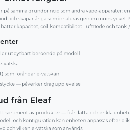
r på samma grundprincip som andra vape-apparater: en 
r pod och skapar ånga som inhaleras genom munstycket. 
er batterikapacitet, coil-kompatibilitet, luftflöde och tank
enter
eller utbytbart beroende på modell
e-vätska
t) som förångar e-vätskan
stycke — påverkar dragupplevelse
d från Eleaf
ett sortiment av produkter — från lätta och enkla enhete
dell och konfiguration kan enheten anpassas efter olik
-typ och vilken e-vätska som används.