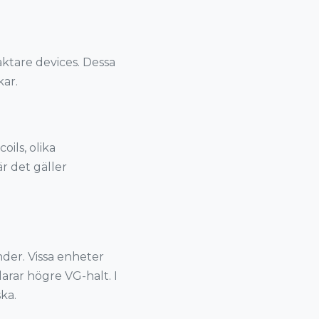
ktare devices. Dessa
kar.
ils, olika
är det gäller
nder. Vissa enheter
rar högre VG-halt. I
ka.