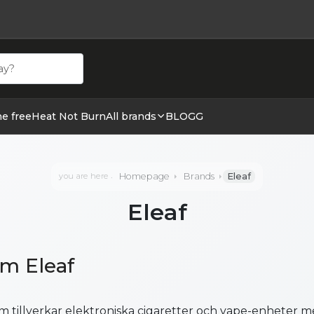
ehör hos cigge.se. Beställ idag och ha din E cigg & E juic
ne free
Heat Not Burn
All brands
BLOGG
Homepage
Brands
Eleaf
you are here
Eleaf
om Eleaf
m tillverkar elektroniska cigaretter och vape-enheter m