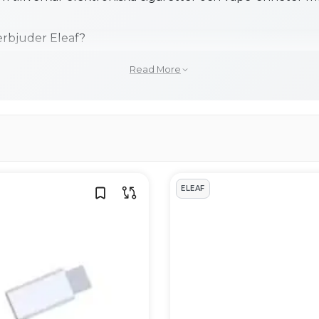
erbjuder Eleaf?
kar, moduler och tank-baserade enheter med varierande 
Read More
nhet?
n coil för att värma upp e-vätska i en tank eller pod. N
leras via munstycket.
alla e-vätskor?
sa Eleaf-enheter fungerar bäst med vätskor med balans
ELEAF
or med högre VG-halt. Rekommendationer finns i produk
 i Eleaf-produkter?
serier beroende på modell. Vissa coils är anpassade för 
 passar finns angiven i produktinformationen.
t?
as med USB-kabel, t.ex. USB-C eller micro-USB. Exakt m