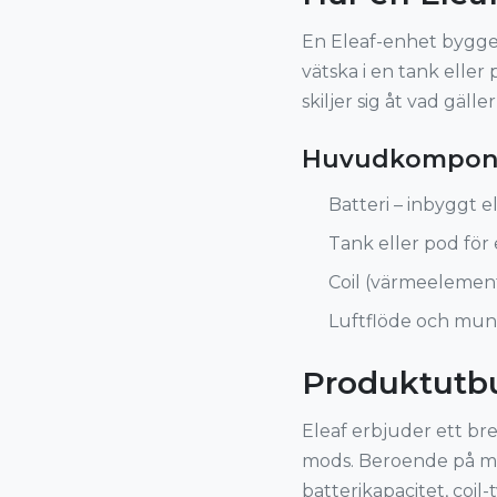
En Eleaf-enhet bygge
vätska i en tank elle
skiljer sig åt vad gäll
Huvudkompon
Batteri – inbyggt 
Tank eller pod för 
Coil (värmeelemen
Luftflöde och mun
Produktutbu
Eleaf erbjuder ett br
mods. Beroende på mo
batterikapacitet, coil