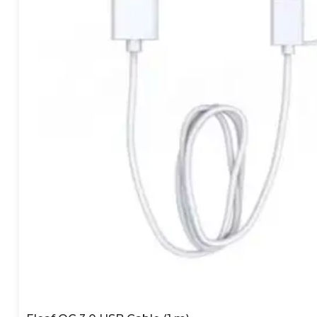
Finns det Eleaf-startpake
Ja — vissa Eleaf-modeller 
sidan för
vape & e-cigg st
Vilken användarprofil pas
Eleaf erbjuder både enkl
användare kan hitta någo
Hur länge håller en Elea
Livslängden beror på anvä
enheten kan hålla länge v