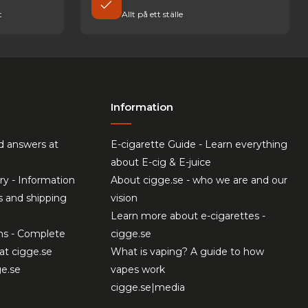
t
Allt på ett ställe
Information
d answers at
E-cigarette Guide - Learn everything
about E-cig & E-juice
ry - Information
About cigge.se - who we are and our
s and shipping
vision
Learn more about e-cigarettes -
ns - Complete
cigge.se
at cigge.se
What is vaping? A guide to how
ge.se
vapes work
cigge.se|media