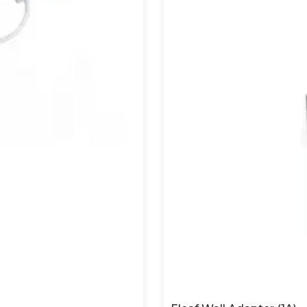
t?
säljs som kompletta kit. För en översikt över samtliga s
artpaket
.
sar Eleaf?
are och mer avancerade enheter, vilket gör att både nyb
t som passar deras behov.
f-enhet?
ndning, batterihantering och skötsel. Batterier tappar
id rätt underhåll.