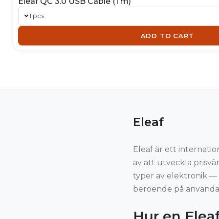
Eleaf QC 3.0 USB Cable (1 m)
1 pcs
ADD TO CART
Eleaf
Eleaf är ett internat
av att utveckla prisv
typer av elektronik —
beroende på användar
Hur en Elea