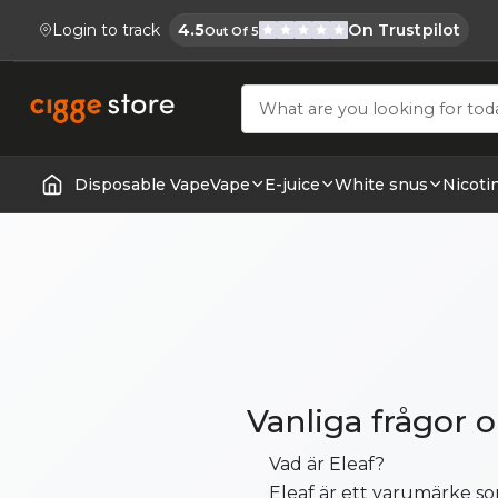
Login to track
4.5
On Trustpilot
Out Of 5
Cigge.se Is Rated
Köp E-cigg, E-juice, Snus & Vape tillb
Disposable Vape
Vape
E-juice
White snus
Nicoti
Home | E-Cigarettes & Vapes
Vanliga frågor 
Vad är Eleaf?
Eleaf är ett varumärke so