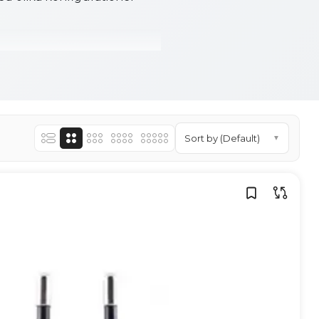
funktion och kompatibilitet
är enheten aktiveras
Sort by (Default)
▼
erad VG/PG-blandning,
tspecifikationen.
MTL-drag, andra för mer
etod framgår i