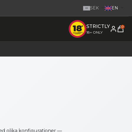
SEK
EN
SEK
STRICTLY
e inom 1-2 dagar.
-
Go to homepage
0
18+ ONLY
ed olika konfigurationer —