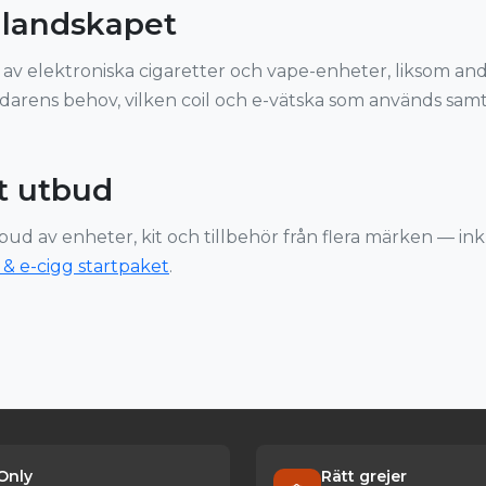
e-landskapet
n av elektroniska cigaretter och vape-enheter, liksom andr
arens behov, vilken coil och e-vätska som används samt 
t utbud
tbud av enheter, kit och tillbehör från flera märken — in
 & e-cigg startpaket
.
Only
Rätt grejer