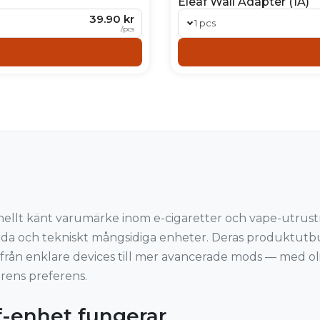
Eleaf Wall Adapter (1A)
39.90 kr
1 pcs
/
pcs
ionellt känt varumärke inom e-cigaretter och vape-utrust
ärda och tekniskt mångsidiga enheter. Deras produktutb
 från enklare devices till mer avancerade mods — med o
ens preferens.
f-enhet fungerar