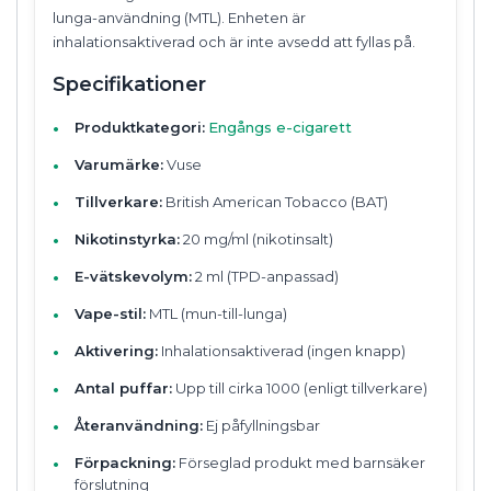
lunga-användning (MTL). Enheten är
inhalationsaktiverad och är inte avsedd att fyllas på.
Specifikationer
Produktkategori:
Engångs e-cigarett
Varumärke:
Vuse
Tillverkare:
British American Tobacco (BAT)
Nikotinstyrka:
20 mg/ml (nikotinsalt)
E-vätskevolym:
2 ml (TPD-anpassad)
Vape-stil:
MTL (mun-till-lunga)
Aktivering:
Inhalationsaktiverad (ingen knapp)
Antal puffar:
Upp till cirka 1000 (enligt tillverkare)
Återanvändning:
Ej påfyllningsbar
Förpackning:
Förseglad produkt med barnsäker
förslutning