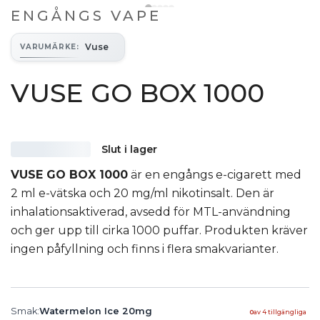
ENGÅNGS VAPE
Vuse
VARUMÄRKE
:
VUSE GO BOX 1000
Slut i lager
VUSE GO BOX 1000
är en engångs e-cigarett med
2 ml e-vätska och 20 mg/ml nikotinsalt. Den är
inhalationsaktiverad, avsedd för MTL-användning
och ger upp till cirka 1000 puffar. Produkten kräver
ingen påfyllning och finns i flera smakvarianter.
Smak
:
Watermelon Ice 20mg
0
av
4
tillgängliga