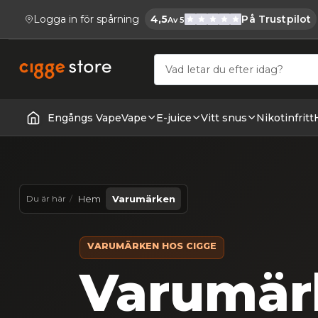
Logga in för spårning
4,5
På Trustpilot
Av 5
Cigge.se Har
Köp E-cigg, E-juice, Snus & Vape tillb
Engångs Vape
Vape
E-juice
Vitt snus
Nikotinfritt
Startsida | Vapes
Hem
Varumärken
Du är här
VARUMÄRKEN HOS CIGGE
Varumär