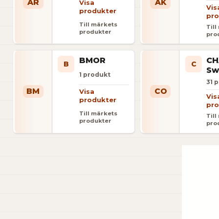
AR
AK
Visa
Vis
produkter
pro
Till märkets
Til
produkter
pro
BMOR
CH
B
C
Sw
1
produkt
31
p
BM
CO
Visa
Vis
produkter
pro
Till märkets
Til
produkter
pro
Visar fö