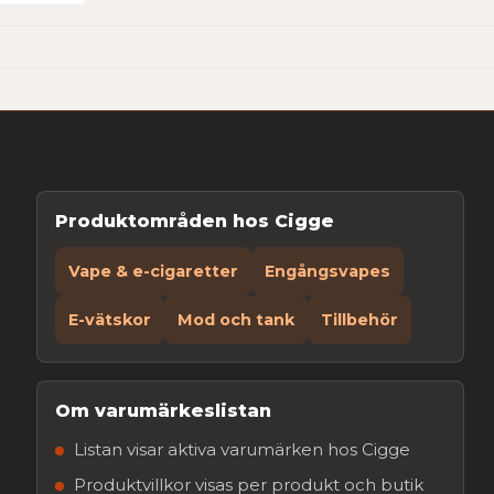
Produktområden hos Cigge
Vape & e-cigaretter
Engångsvapes
E-vätskor
Mod och tank
Tillbehör
Om varumärkeslistan
Listan visar aktiva varumärken hos Cigge
Produktvillkor visas per produkt och butik