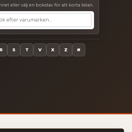
net eller välj en bokstav för att korta listan.
r varumärken...
R
S
T
V
X
Z
#