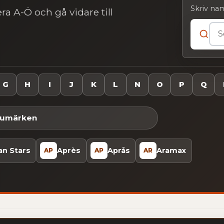
Skriv nam
ra A-Ö och gå vidare till
Sök efte
G
H
I
J
K
L
N
O
P
Q
arumärken
n Stars
Après
Aprås
Aramax
AP
AP
AR