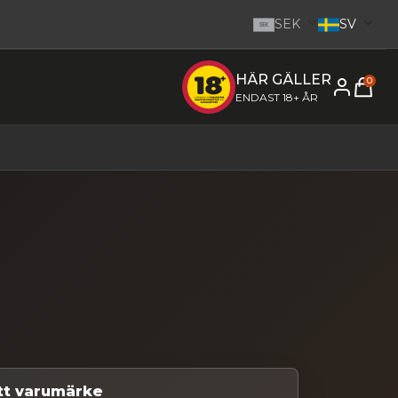
SEK
SV
SEK
HÄR GÄLLER
e inom 1-2 dagar.
-
Gå till startsidan
0
ENDAST 18+ ÅR
ett varumärke