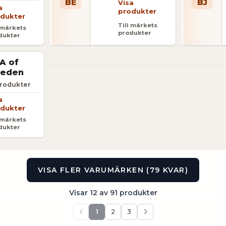
BE
BJ
Visa
a
produkter
dukter
Till märkets
l märkets
produkter
dukter
A of
eden
rodukter
a
dukter
l märkets
dukter
VISA FLER VARUMÄRKEN (79 KVAR)
Visar 12 av 91 produkter
1
2
3
Föregående sida
Nästa sida
r närvarande sida 1 av 3. Visar 91 objekt totalt.