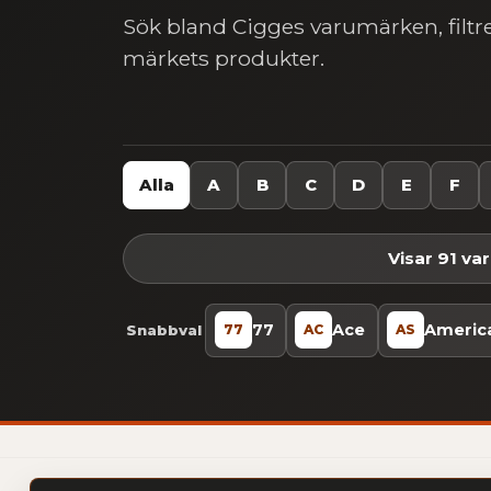
Sök bland Cigges varumärken, filtre
märkets produkter.
Alla
A
B
C
D
E
F
Visar 91 v
77
Ace
America
Snabbval
77
AC
AS