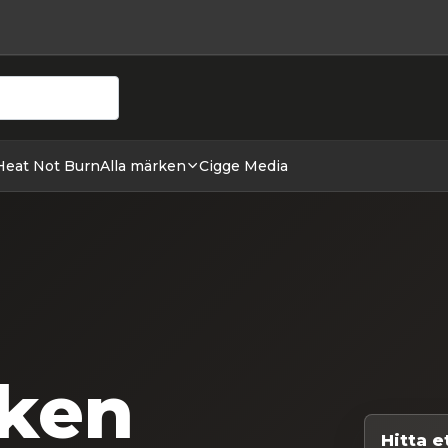
ehör hos cigge.se. Beställ idag och ha din E cigg & E juic
Heat Not Burn
Alla märken
Cigge Media
ken
Hitta 