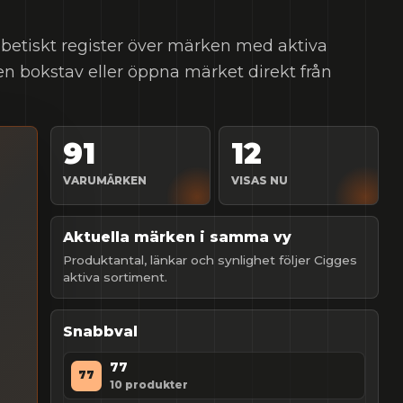
abetiskt register över märken med aktiva
 en bokstav eller öppna märket direkt från
91
12
VARUMÄRKEN
VISAS NU
Aktuella märken i samma vy
Produktantal, länkar och synlighet följer Cigges
aktiva sortiment.
Snabbval
77
77
10
produkter