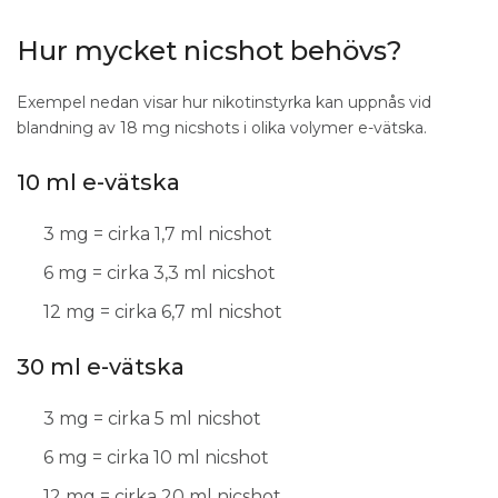
kompatibilitet med enheten och personliga
preferenser.
Hur mycket nicshot behövs?
Exempel nedan visar hur nikotinstyrka kan uppnås vid
Vad behövs för att blanda e-juice?
blandning av 18 mg nicshots i olika volymer e-vätska.
För att blanda e-juice används basvätska
tillsammans med aromer och eventuellt nikotin.
10 ml e-vätska
Blandningstillbehör kan användas för att
3 mg = cirka 1,7 ml nicshot
underlätta processen, exempelvis
blandningstillbehör
.
6 mg = cirka 3,3 ml nicshot
12 mg = cirka 6,7 ml nicshot
Läs mer om Basvätska
Visa mindre
30 ml e-vätska
3 mg = cirka 5 ml nicshot
6 mg = cirka 10 ml nicshot
12 mg = cirka 20 ml nicshot