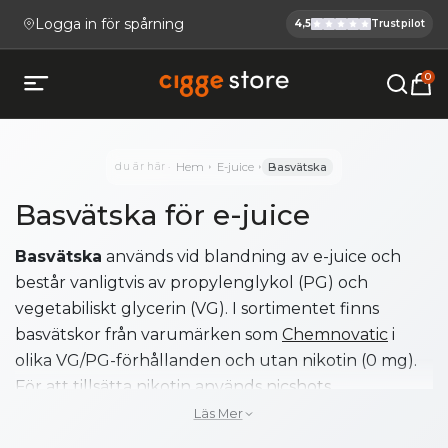
Logga in för spårning
4,5
Trustpilot
Cigge.se Ha
Köp E-cigg, E-juice, Snus & V
0
Öppna mobilmeny
du är här
Hem
E-juice
Basvätska
Basvätska för e-juice
Basvätska
används vid blandning av e-juice och
består vanligtvis av propylenglykol (PG) och
vegetabiliskt glycerin (VG). I sortimentet finns
basvätskor från varumärken som
Chemnovatic
i
olika VG/PG-förhållanden och utan nikotin (0 mg).
För att tillsätta nikotin används
nicshots
.
Läs Mer
Vad är basvätska?