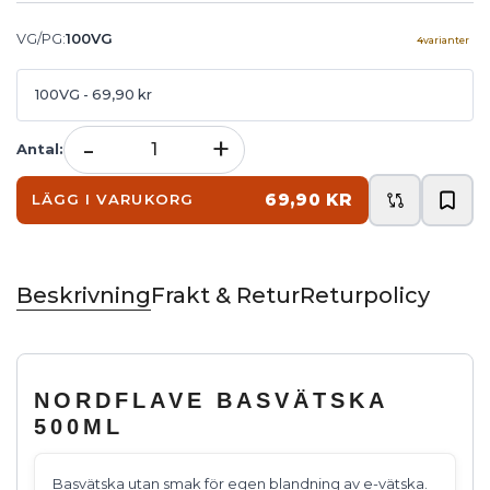
VG/PG
:
100VG
4
varianter
100VG
- 69,90 kr
-
+
Antal
:
69,90 KR
LÄGG I VARUKORG
Beskrivning
Frakt & Retur
Returpolicy
NORDFLAVE BASVÄTSKA
500ML
Basvätska utan smak för egen blandning av e-vätska.