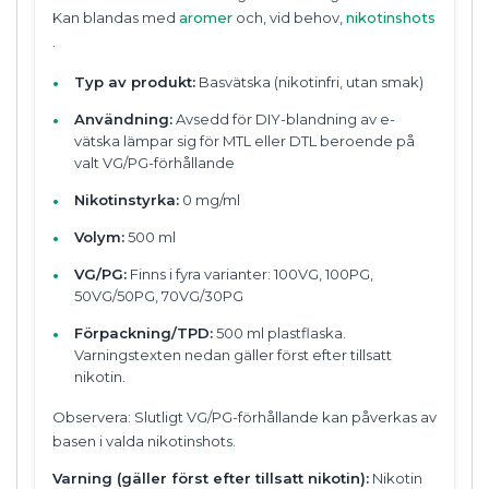
Kan blandas med
aromer
och, vid behov,
nikotinshots
.
Typ av produkt:
Basvätska (nikotinfri, utan smak)
Användning:
Avsedd för DIY-blandning av e-
vätska lämpar sig för MTL eller DTL beroende på
valt VG/PG-förhållande
Nikotinstyrka:
0 mg/ml
Volym:
500 ml
VG/PG:
Finns i fyra varianter: 100VG, 100PG,
50VG/50PG, 70VG/30PG
Förpackning/TPD:
500 ml plastflaska.
Varningstexten nedan gäller först efter tillsatt
nikotin.
Observera: Slutligt VG/PG-förhållande kan påverkas av
basen i valda nikotinshots.
Varning (gäller först efter tillsatt nikotin):
Nikotin