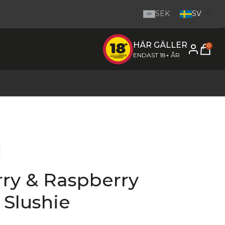
SEK
SV
SEK
HÄR GÄLLER
e inom 1-2 dagar.
-
Gå till startsidan
0
ENDAST 18+ ÅR
rry & Raspberry
- Slushie