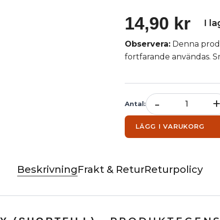
14,90 kr
I l
Observera:
Denna produ
fortfarande användas. 
-
Antal
:
LÄGG I VARUKORG
Beskrivning
Frakt & Retur
Returpolicy