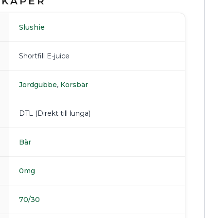
SKAPER
Slushie
Shortfill E-juice
Jordgubbe
,
Körsbär
DTL (Direkt till lunga)
Bär
0mg
70/30