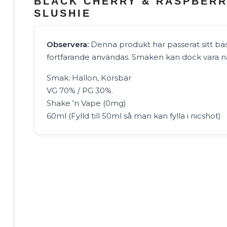
BLACK CHERRY & RASPBERRY
SLUSHIE
Observera:
Denna produkt har passerat sitt b
fortfarande användas. Smaken kan dock vara n
Smak: Hallon, Körsbär
VG 70% / PG 30%.
Shake 'n Vape (0mg)
60ml (Fylld till 50ml så man kan fylla i nicshot)