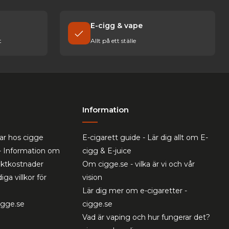
E-cigg & vape
t
Allt på ett ställe
Information
ar hos cigge
E-cigarett guide - Lär dig allt om E-
- Information om
cigg & E-juice
raktkostnader
Om cigge.se - vilka är vi och vår
iga villkor för
vision
Lär dig mer om e-cigaretter -
cigge.se
cigge.se
Vad är vaping och hur fungerar det?