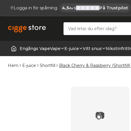
Logga in för spårning
4,5
På Trustpilot
Av 5
Cigge.se Har
Köp E-cigg, E-juice, Snus & Vape tillb
Engångs Vape
Vape
E-juice
Vitt snus
Nikotinfritt
Startsida | Vapes
Hem
E-juice
Shortfill
Black Cherry & Raspberry (Shortfill) 
📷