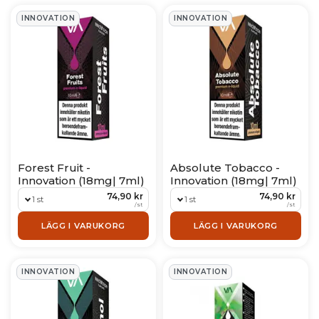
INNOVATION
INNOVATION
Forest Fruit -
Absolute Tobacco -
Innovation (18mg| 7ml)
Innovation (18mg| 7ml)
74,90 kr
74,90 kr
1 st
1 st
/
st
/
st
LÄGG I VARUKORG
LÄGG I VARUKORG
INNOVATION
INNOVATION