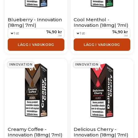
Blueberry - Innovation
Cool Menthol -
(18mg| 7ml)
Innovation (18mg| 7ml)
74,90 kr
74,90 kr
1 st
1 st
/
st
/
st
LÄGG I VARUKORG
LÄGG I VARUKORG
INNOVATION
INNOVATION
Creamy Coffee -
Delicious Cherry -
Innovation (18mg| 7ml)
Innovation (18mg| 7ml)