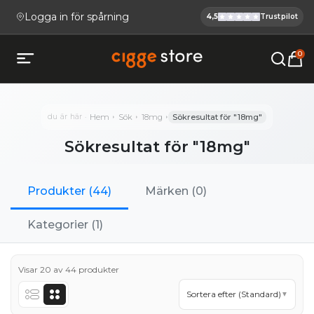
Logga in för spårning
4,5
Trustpilot
Cigge.se Ha
Köp E-cigg, E-juice, Snus & V
0
Öppna mobilmeny
du är här
Hem
Sök
18mg
Sökresultat för "18mg"
Sökresultat för "18mg"
Produkter
(
44
)
Märken
(
0
)
Kategorier
(
1
)
Visar 20 av 44 produkter
Sortera efter (Standard)
▼