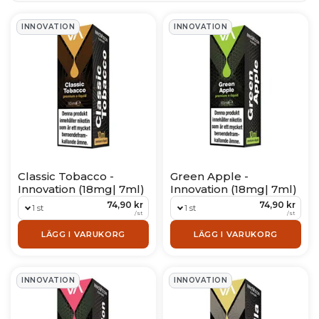
Products
INNOVATION
INNOVATION
Classic Tobacco -
Green Apple -
Innovation (18mg| 7ml)
Innovation (18mg| 7ml)
74,90 kr
74,90 kr
1 st
1 st
/
st
/
st
LÄGG I VARUKORG
LÄGG I VARUKORG
INNOVATION
INNOVATION