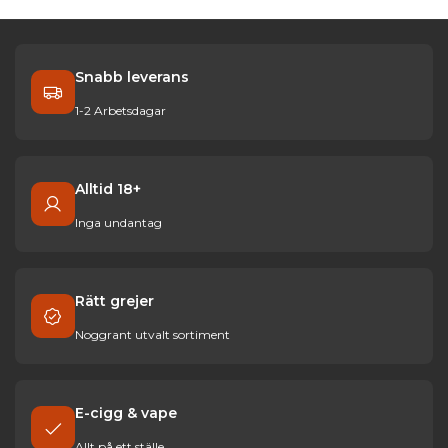
Snabb leverans
1-2 Arbetsdagar
Alltid 18+
Inga undantag
Rätt grejer
Noggrant utvalt sortiment
E-cigg & vape
Allt på ett ställe