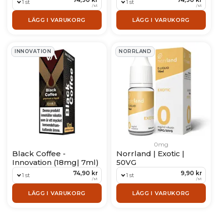
1 st
1 st
/
st
/
st
LÄGG I VARUKORG
LÄGG I VARUKORG
INNOVATION
NORRLAND
0mg
Black Coffee -
Norrland | Exotic |
Innovation (18mg| 7ml)
50VG
74,90 kr
9,90 kr
1 st
1 st
/
st
/
st
LÄGG I VARUKORG
LÄGG I VARUKORG