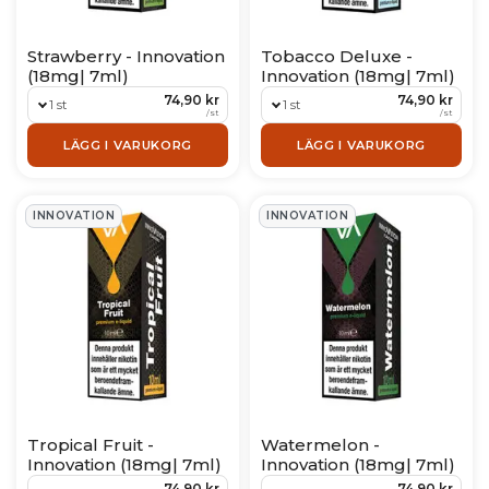
Strawberry - Innovation
Tobacco Deluxe -
(18mg| 7ml)
Innovation (18mg| 7ml)
74,90 kr
74,90 kr
1 st
1 st
/
st
/
st
LÄGG I VARUKORG
LÄGG I VARUKORG
INNOVATION
INNOVATION
Tropical Fruit -
Watermelon -
Innovation (18mg| 7ml)
Innovation (18mg| 7ml)
74,90 kr
74,90 kr