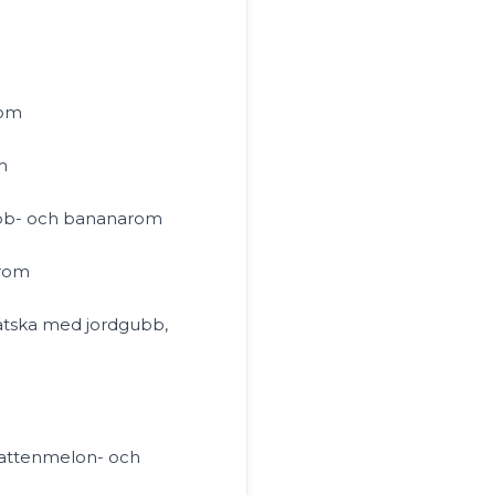
rom
m
ubb- och bananarom
arom
ätska med jordgubb,
vattenmelon- och