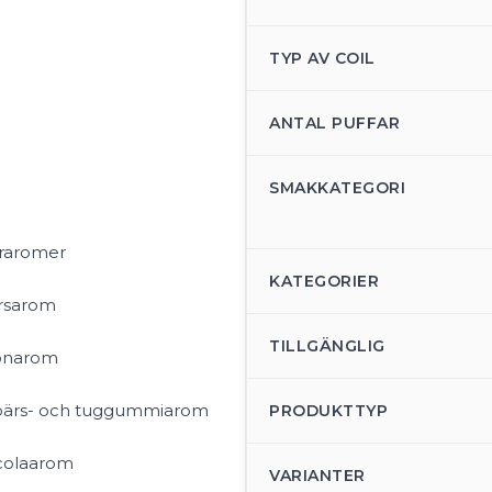
TYP AV COIL
ANTAL PUFFAR
SMAKKATEGORI
raromer
KATEGORIER
ärsarom
TILLGÄNGLIG
lonarom
bärs- och tuggummiarom
PRODUKTTYP
 colaarom
VARIANTER