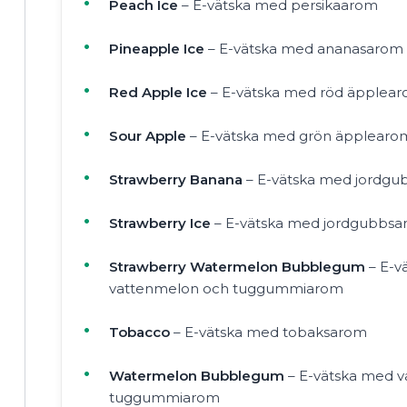
Peach Ice
– E-vätska med persikaarom
Pineapple Ice
– E-vätska med ananasarom
Red Apple Ice
– E-vätska med röd äpplea
Sour Apple
– E-vätska med grön äpplearo
Strawberry Banana
– E-vätska med jordg
Strawberry Ice
– E-vätska med jordgubbs
Strawberry Watermelon Bubblegum
– E-v
vattenmelon och tuggummiarom
Tobacco
– E-vätska med tobaksarom
Watermelon Bubblegum
– E-vätska med 
tuggummiarom