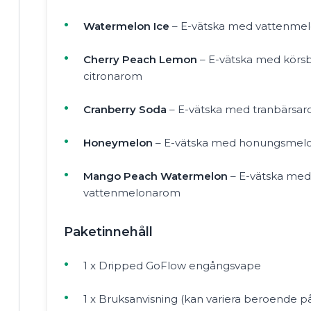
Watermelon Ice
– E-vätska med vattenme
Cherry Peach Lemon
– E-vätska med körsb
citronarom
Cranberry Soda
– E-vätska med tranbärsa
Honeymelon
– E-vätska med honungsmel
Mango Peach Watermelon
– E-vätska med
vattenmelonarom
Paketinnehåll
1 x Dripped GoFlow engångsvape
1 x Bruksanvisning (kan variera beroende på