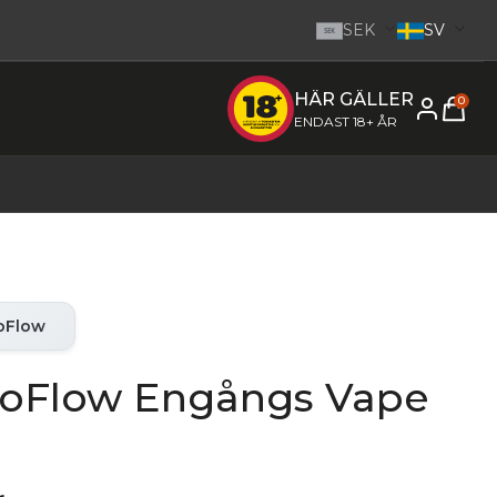
SEK
SV
SEK
HÄR GÄLLER
e inom 1-2 dagar.
-
Gå till startsidan
0
ENDAST 18+ ÅR
oFlow
oFlow Engångs Vape