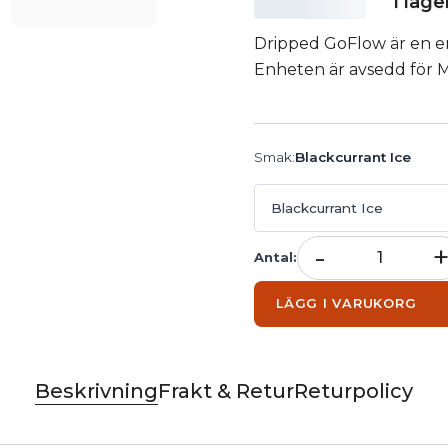
I lage
Dripped GoFlow är en en
Enheten är avsedd för M
Smak
:
Blackcurrant Ice
Blackcurrant Ice
-
Antal
:
LÄGG I VARUKORG
Beskrivning
Frakt & Retur
Returpolicy