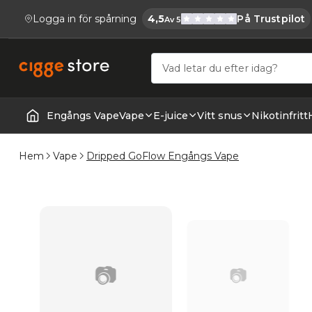
Logga in för spårning
4,5
På Trustpilot
Av 5
Cigge.se Har
Köp E-cigg, E-juice, Snus & Vape tillb
Engångs Vape
Vape
E-juice
Vitt snus
Nikotinfritt
Startsida | Vapes
Hem
Vape
Dripped GoFlow Engångs Vape
📷
📷