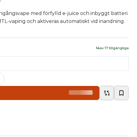
r
gångsvape med förfylld e-juice och inbyggt batteri.
TL-vaping och aktiveras automatiskt vid inandning.
14
av
17
tillgängliga
+