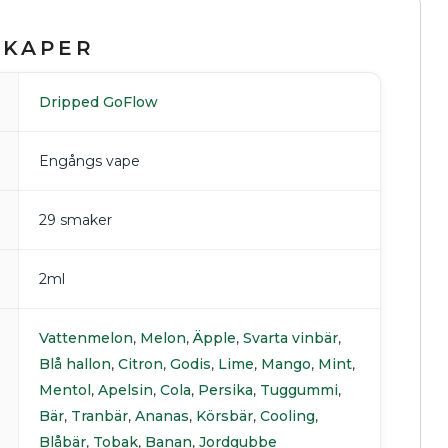
SKAPER
Dripped GoFlow
Engångs vape
29 smaker
2ml
Vattenmelon
,
Melon
,
Äpple
,
Svarta vinbär
,
Blå hallon
,
Citron
,
Godis
,
Lime
,
Mango
,
Mint
,
Mentol
,
Apelsin
,
Cola
,
Persika
,
Tuggummi
,
Bär
,
Tranbär
,
Ananas
,
Körsbär
,
Cooling
,
Blåbär
,
Tobak
,
Banan
,
Jordgubbe