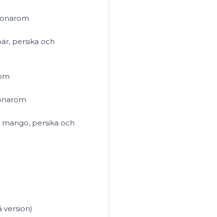
lonarom
är, persika och
rom
onarom
 mango, persika och
 version)