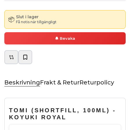
Slut i lager
📦
Få notis när tillgängligt
🔔
Bevaka
Beskrivning
Frakt & Retur
Returpolicy
TOMI (SHORTFILL, 100ML) -
KOYUKI ROYAL