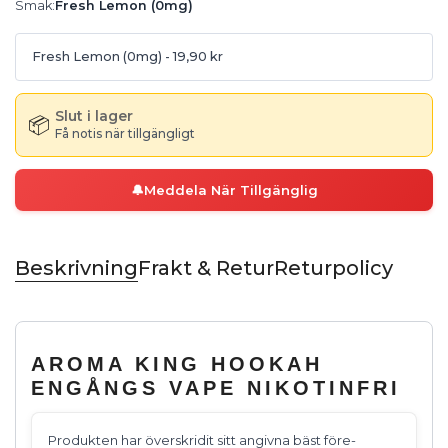
Smak
:
Fresh Lemon (0mg)
Fresh Lemon (0mg)
- 19,90 kr
Slut i lager
📦
Få notis när tillgängligt
🔔
Meddela När Tillgänglig
Beskrivning
Frakt & Retur
Returpolicy
AROMA KING HOOKAH
ENGÅNGS VAPE NIKOTINFRI
Produkten har överskridit sitt angivna bäst före-