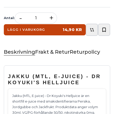
-
+
Antal
:
14,90 KR
LÄGG I VARUKORG
Beskrivning
Frakt & Retur
Returpolicy
JAKKU (MTL, E-JUICE) - DR
KOYUKI'S HELLJUICE
Jakku (MTL, E-juice) - Dr Koyuki's Helljuice är en
shortfill e-juice med smakidentifierarna Persika,
Jordgubbe och Jackfrukt. Produktdata anger volym
30ml, VG/PG-förhållande 50/50, nikotinstyrka 0mg,