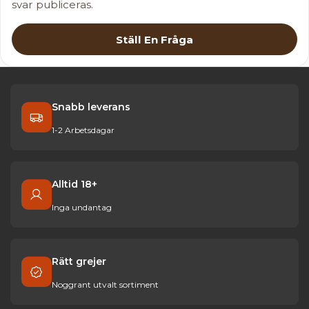
svar publiceras.
Ställ En Fråga
Snabb leverans
1-2 Arbetsdagar
Alltid 18+
Inga undantag
Rätt grejer
Noggrant utvalt sortiment