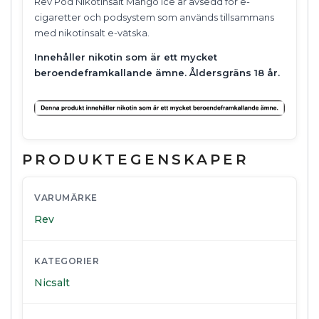
Rev Pod Nikotinsalt Mango Ice är avsedd för e-
cigaretter och podsystem som används tillsammans
med nikotinsalt e-vätska.
Innehåller nikotin som är ett mycket
beroendeframkallande ämne. Åldersgräns 18 år.
PRODUKTEGENSKAPER
VARUMÄRKE
Rev
KATEGORIER
Nicsalt