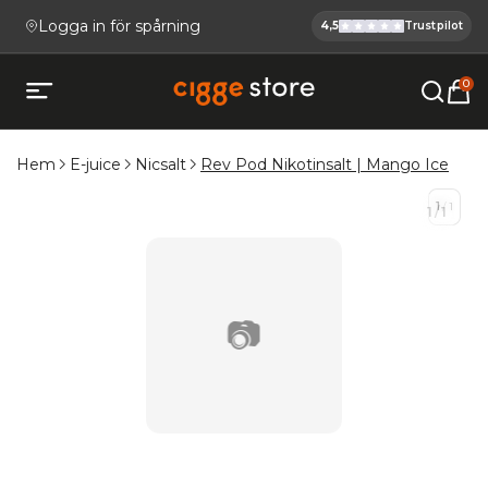
Logga in för spårning
4,5
Trustpilot
Cigge.se Ha
Köp E-cigg, E-juice, Snus & V
0
Öppna mobilmeny
Hem
E-juice
Nicsalt
Rev Pod Nikotinsalt | Mango Ice
1
/
1
1
/
1
📷