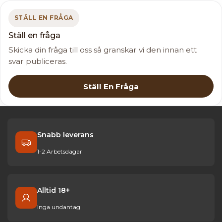
STÄLL EN FRÅGA
Ställ en fråga
Skicka din fråga till oss så granskar vi den innan ett
svar publiceras.
Ställ En Fråga
Snabb leverans
1-2 Arbetsdagar
Alltid 18+
Inga undantag