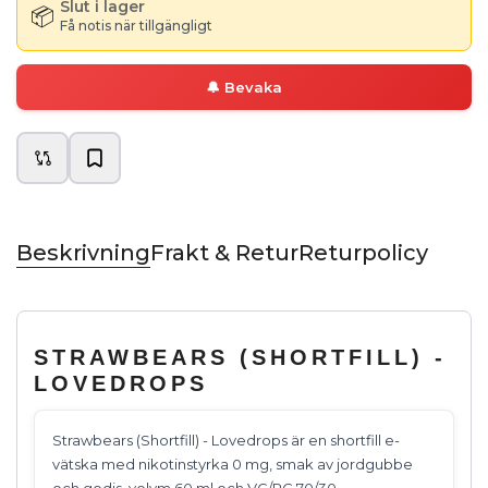
Slut i lager
📦
Få notis när tillgängligt
🔔
Bevaka
Beskrivning
Frakt & Retur
Returpolicy
STRAWBEARS (SHORTFILL) -
LOVEDROPS
Strawbears (Shortfill) - Lovedrops är en shortfill e-
vätska med nikotinstyrka 0 mg, smak av jordgubbe
och godis, volym 60 ml och VG/PG 70/30.