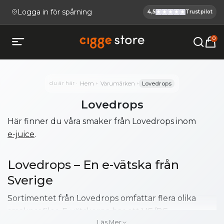
Logga in för spårning
4,5
Trustpilot
Cigge.se Ha
Köp E-cigg, E-juice, Snus & V
0
Öppna mobilmeny
du är här
Hem
Varumärken
Lovedrops
Lovedrops
Här finner du våra smaker från Lovedrops inom
e-juice
.
Lovedrops – En e-vätska från
Sverige
Sortimentet från Lovedrops omfattar flera olika
smakprofiler. E-vätskorna har ett VG/PG-
Läs Mer