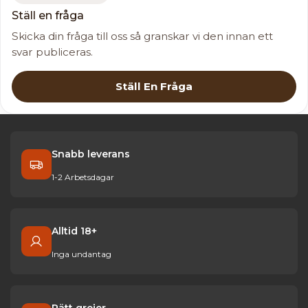
Ställ en fråga
Skicka din fråga till oss så granskar vi den innan ett
svar publiceras.
Ställ En Fråga
Snabb leverans
1-2 Arbetsdagar
Alltid 18+
Inga undantag
Rätt grejer