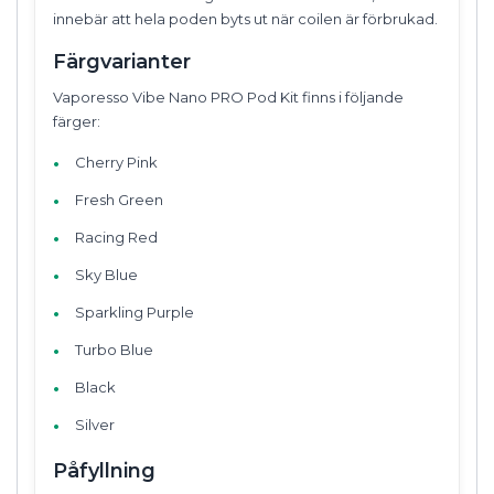
innebär att hela poden byts ut när coilen är förbrukad.
Färgvarianter
Vaporesso Vibe Nano PRO Pod Kit finns i följande
färger:
Cherry Pink
Fresh Green
Racing Red
Sky Blue
Sparkling Purple
Turbo Blue
Black
Silver
Påfyllning