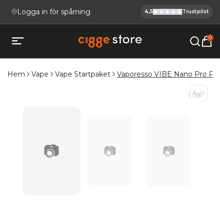
Logga in för spårning
4,5
Trustpilot
Cigge.se Ha
Köp E-cigg, E-juice, Snus & V
0
Öppna mobilmeny
Hem
Vape
Vape Startpaket
Vaporesso VIBE Nano Pro Pod
1
/
18
1
/
18
📷
📷
📷