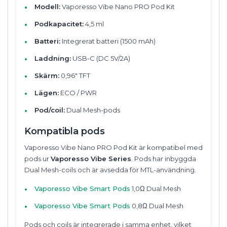
Modell:
Vaporesso Vibe Nano PRO Pod Kit
Podkapacitet:
4,5 ml
Batteri:
Integrerat batteri (1500 mAh)
Laddning:
USB-C (DC 5V/2A)
Skärm:
0,96" TFT
Lägen:
ECO / PWR
Pod/coil:
Dual Mesh-pods
Kompatibla pods
Vaporesso Vibe Nano PRO Pod Kit är kompatibel med
pods ur
Vaporesso Vibe Series
. Pods har inbyggda
Dual Mesh-coils och är avsedda för MTL-användning.
Vaporesso Vibe Smart Pods
1,0Ω Dual Mesh
Vaporesso Vibe Smart Pods
0,8Ω Dual Mesh
Pods och coils är integrerade i samma enhet, vilket