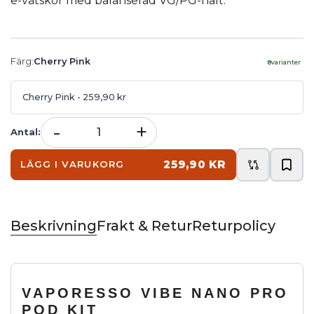
e-vätskor med balanserad VG/PG-halt.
Färg
:
Cherry Pink
8
varianter
Cherry Pink
- 259,90 kr
-
+
Antal
:
259,90 KR
LÄGG I VARUKORG
Beskrivning
Frakt & Retur
Returpolicy
VAPORESSO VIBE NANO PRO
POD KIT