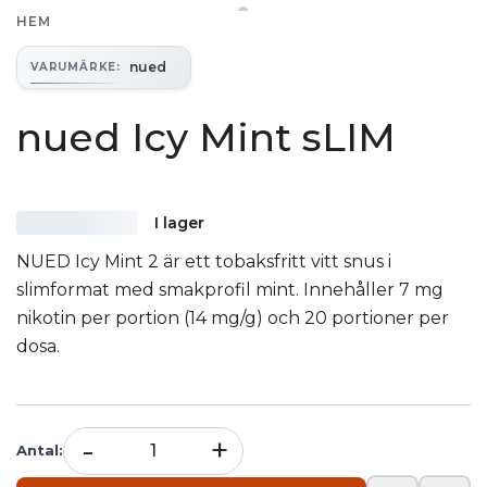
HEM
nued
VARUMÄRKE
:
nued Icy Mint sLIM
I lager
NUED Icy Mint 2 är ett tobaksfritt vitt snus i
slimformat med smakprofil mint. Innehåller 7 mg
nikotin per portion (14 mg/g) och 20 portioner per
dosa.
-
+
Antal
: