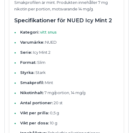
Smakprofilen är mint. Produkten innehåller 7 mg
nikotin per portion, motsvarande 14 mg/g.
Specifikationer för NUED Icy Mint 2
Kategori:
vitt snus
Varumärke:
NUED
Serie:
Icy Mint 2
Format:
Slim
Styrka:
Stark
Smakprofil:
Mint
Nikotinhalt:
7 mg/portion, 14 mg/g
Antal portioner:
20 st
Vikt per prilla:
0,5 g
Vikt per dosa:
10 g
Innehållstyp:
Tobaksfria nikotinportioner