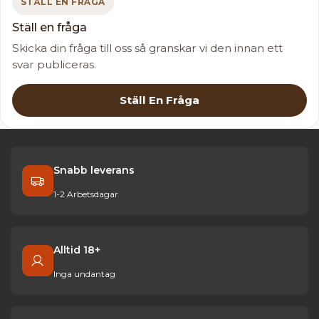
STÄLL EN FRÅGA
Ställ en fråga
Skicka din fråga till oss så granskar vi den innan ett
svar publiceras.
Ställ En Fråga
Snabb leverans
1-2 Arbetsdagar
Alltid 18+
Inga undantag