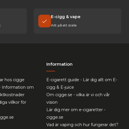
E-cigg & vape
t
Allt på ett ställe
Information
ar hos cigge
E-cigarett guide - Lär dig allt om E-
- Information om
cigg & E-juice
raktkostnader
Om cigge.se - vilka är vi och vår
iga villkor för
vision
Lär dig mer om e-cigaretter -
cigge.se
cigge.se
Vad är vaping och hur fungerar det?