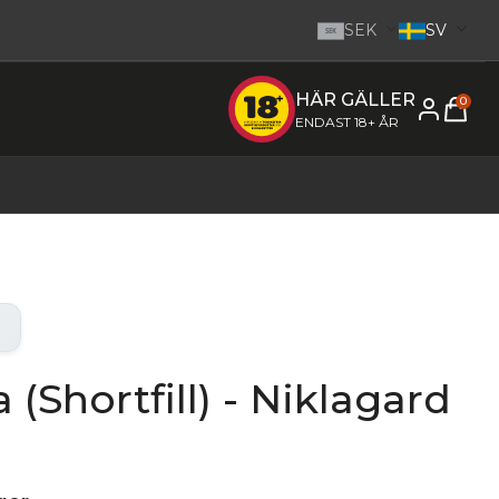
SEK
SV
SEK
HÄR GÄLLER
e inom 1-2 dagar.
-
Gå till startsidan
0
ENDAST 18+ ÅR
(Shortfill) - Niklagard