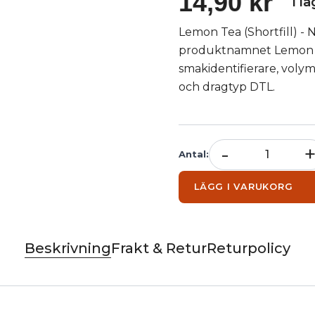
14,90 kr
I l
Lemon Tea (Shortfill) - N
produktnamnet Lemon Te
smakidentifierare, voly
och dragtyp DTL.
-
Antal
:
LÄGG I VARUKORG
Beskrivning
Frakt & Retur
Returpolicy