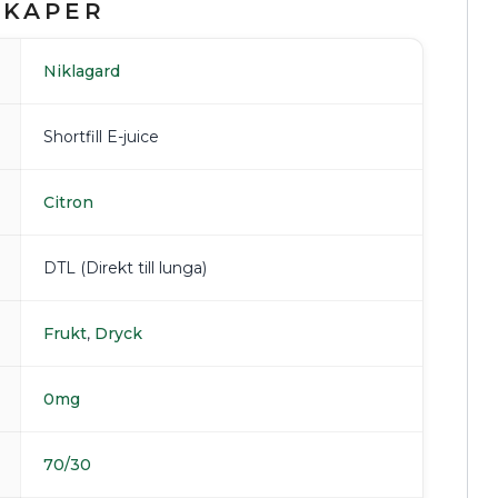
SKAPER
Niklagard
Shortfill E-juice
Citron
DTL (Direkt till lunga)
Frukt
,
Dryck
0mg
70/30