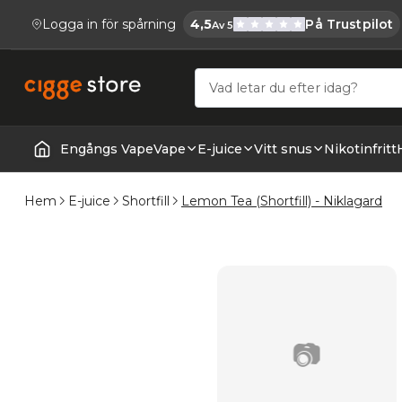
Logga in för spårning
4,5
På Trustpilot
Av 5
Cigge.se Har
Köp E-cigg, E-juice, Snus & Vape tillb
Engångs Vape
Vape
E-juice
Vitt snus
Nikotinfritt
Startsida | Vapes
Hem
E-juice
Shortfill
Lemon Tea (Shortfill) - Niklagard
📷