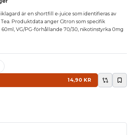
ager
iklagard är en shortfill e-juice som identifieras av
a. Produktdata anger Citron som specifik
m 60ml, VG/PG-förhållande 70/30, nikotinstyrka 0mg
+
14,90 KR