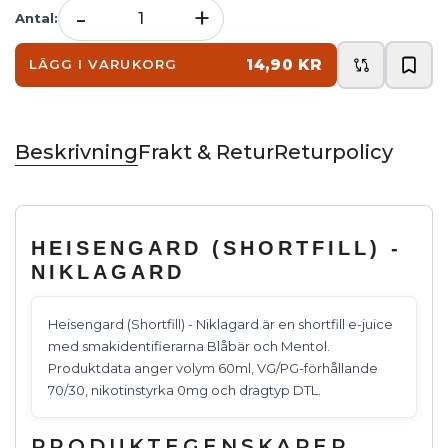
-
+
Antal
:
14,90 KR
LÄGG I VARUKORG
Beskrivning
Frakt & Retur
Returpolicy
HEISENGARD (SHORTFILL) -
NIKLAGARD
Heisengard (Shortfill) - Niklagard är en shortfill e-juice
med smakidentifierarna Blåbär och Mentol.
Produktdata anger volym 60ml, VG/PG-förhållande
70/30, nikotinstyrka 0mg och dragtyp DTL.
PRODUKTEGENSKAPER