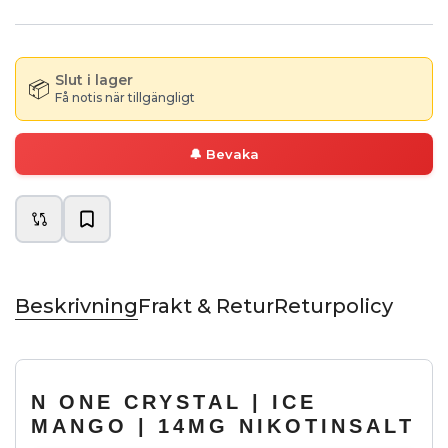
Slut i lager
📦
Få notis när tillgängligt
🔔
Bevaka
Beskrivning
Frakt & Retur
Returpolicy
N ONE CRYSTAL | ICE
MANGO | 14MG NIKOTINSALT