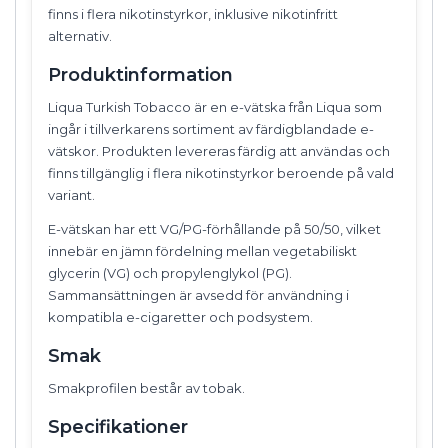
finns i flera nikotinstyrkor, inklusive nikotinfritt
alternativ.
Produktinformation
Liqua Turkish Tobacco är en e-vätska från Liqua som
ingår i tillverkarens sortiment av färdigblandade e-
vätskor. Produkten levereras färdig att användas och
finns tillgänglig i flera nikotinstyrkor beroende på vald
variant.
E-vätskan har ett VG/PG-förhållande på 50/50, vilket
innebär en jämn fördelning mellan vegetabiliskt
glycerin (VG) och propylenglykol (PG).
Sammansättningen är avsedd för användning i
kompatibla e-cigaretter och podsystem.
Smak
Smakprofilen består av tobak.
Specifikationer