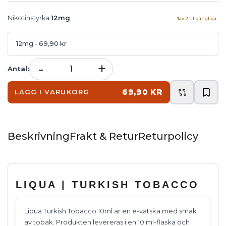
Nikotinstyrka
:
12mg
1
av
2
tillgängliga
12mg
- 69,90 kr
-
+
Antal
:
69,90 KR
LÄGG I VARUKORG
Beskrivning
Frakt & Retur
Returpolicy
LIQUA | TURKISH TOBACCO
Liqua Turkish Tobacco 10ml är en e-vätska med smak
av tobak. Produkten levereras i en 10 ml-flaska och