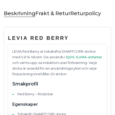
Beskrivning
Frakt & Retur
Returpolicy
LEVIA RED BERRY
LEVIA Red Berry är tobaksfria SMARTCORE-stickor
med 0,6 % nikotin. De används i
IQOS ILUMA-enheter
och värms upp via induktion utan förbränning. Varje
sticka är avsedd för en användningscykel och varje
förpackning innehåller 20 stickor.
Smakprofil
Red Berry – Röda bär
Egenskaper
Tobaksfri SMARTCORE-sticka