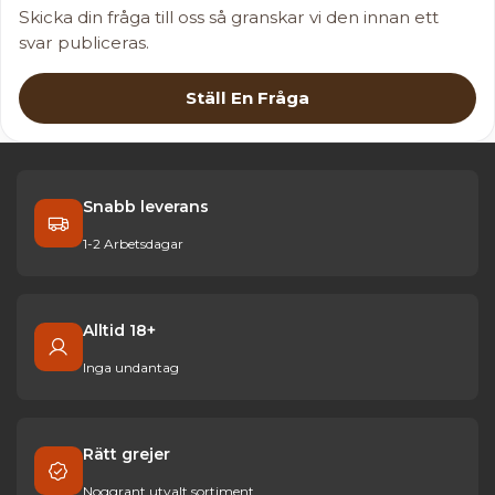
Skicka din fråga till oss så granskar vi den innan ett
svar publiceras.
Ställ En Fråga
Snabb leverans
1-2 Arbetsdagar
Alltid 18+
Inga undantag
Rätt grejer
Noggrant utvalt sortiment