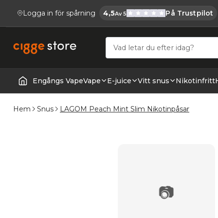
Logga in för spårning
4,5
På Trustpilot
Av 5
Cigge.se Har
Köp E-cigg, E-juice, Snus & Vape tillb
Engångs Vape
Vape
E-juice
Vitt snus
Nikotinfritt
Startsida | Vapes
Hem
Snus
LAGOM Peach Mint Slim Nikotinpåsar
📷