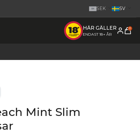
SEK
SV
SEK
HÄR GÄLLER
e inom 1-2 dagar.
-
Gå till startsidan
0
ENDAST 18+ ÅR
ch Mint Slim
sar