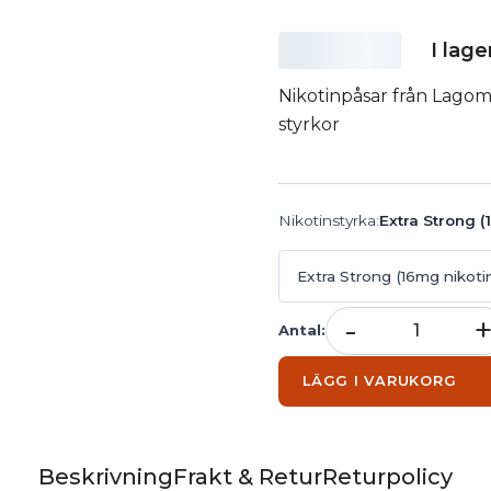
I lage
Nikotinpåsar från Lagom 
styrkor
Nikotinstyrka
:
Extra Strong (
Extra Strong (16mg nikoti
-
Antal
:
LÄGG I VARUKORG
Beskrivning
Frakt & Retur
Returpolicy