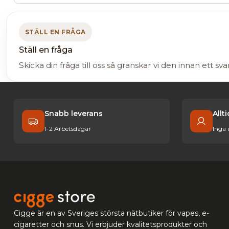
STÄLL EN FRÅGA
Ställ en fråga
Skicka din fråga till oss så granskar vi den innan ett sva
Snabb leverans
Allt
1-2 Arbetsdagar
Inga
Cigge är en av Sveriges största nätbutiker för vapes, e-
cigaretter och snus. Vi erbjuder kvalitetsprodukter och