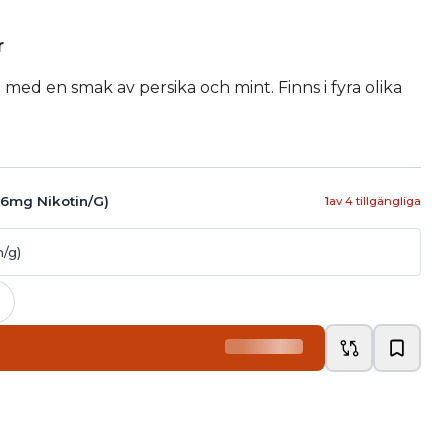
r
med en smak av persika och mint. Finns i fyra olika
16mg Nikotin/g)
1
av
4
tillgängliga
n/g)
+