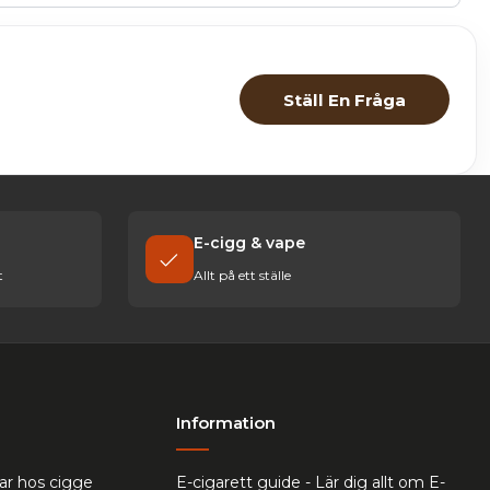
Ställ En Fråga
E-cigg & vape
t
Allt på ett ställe
Information
ar hos cigge
E-cigarett guide - Lär dig allt om E-