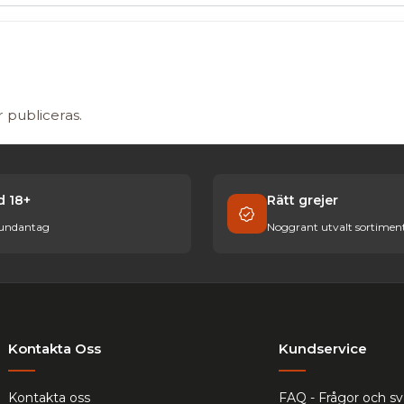
r publiceras.
id 18+
Rätt grejer
 undantag
Noggrant utvalt sortimen
Kontakta Oss
Kundservice
Kontakta oss
FAQ - Frågor och sv