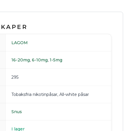
SKAPER
LAGOM
16-20mg
,
6-10mg
,
1-5mg
295
Tobaksfria nikotinpåsar
,
All-white påsar
Snus
I lager