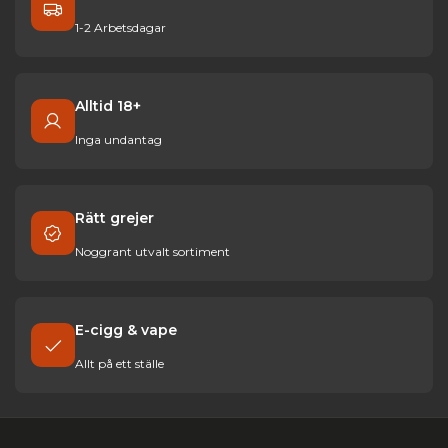
1-2 Arbetsdagar
Alltid 18+
Inga undantag
Rätt grejer
Noggrant utvalt sortiment
E-cigg & vape
Allt på ett ställe