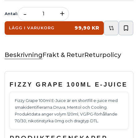
-
+
Antal
:
99,90 KR
LÄGG I VARUKORG
Beskrivning
Frakt & Retur
Returpolicy
FIZZY GRAPE 100ML E-JUICE
Fizzy Grape 100ml E-Juice är en shortfill e-juice med
smakidentifierarna Druva, Mentol och Cooling.
Produktdata anger volym 120ml, VG/PG-förhållande
70/30, nikotinstyrka 0mg och dragtyp DTL.
PRODUKTEGENSKAPER