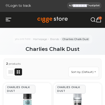
Login to track
4.5
Trustpilot
Cigge.se Is
Köp E-cigg, E-juice, Snus & V
0
Open mobile menu
you are here
Homepage
Brands
Charlies Chalk Dust
Charlies Chalk Dust
2
products
Sort by (Default)
▼
Charlies Chalk Dust Product
CHARLIES CHALK
CHARLIES CHALK
DUST
DUST