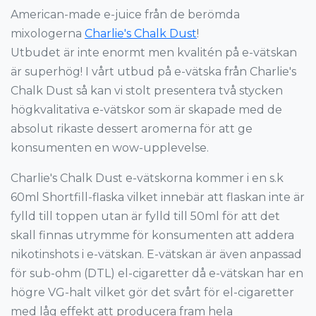
American-made e-juice från de berömda
mixologerna
Charlie's Chalk Dust
!
Utbudet är inte enormt men kvalitén på e-vätskan
är superhög! I vårt utbud på e-vätska från Charlie's
Chalk Dust så kan vi stolt presentera två stycken
högkvalitativa e-vätskor som är skapade med de
absolut rikaste dessert aromerna för att ge
konsumenten en wow-upplevelse.
Charlie's Chalk Dust e-vätskorna kommer i en s.k
60ml Shortfill-flaska vilket innebär att flaskan inte är
fylld till toppen utan är fylld till 50ml för att det
skall finnas utrymme för konsumenten att addera
nikotinshots i e-vätskan. E-vätskan är även anpassad
för sub-ohm (DTL) el-cigaretter då e-vätskan har en
högre VG-halt vilket gör det svårt för el-cigaretter
med låg effekt att producera fram hela