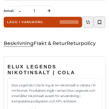
-
+
Antal
:
LÄGG I VARUKORG
Beskrivning
Frakt & Retur
Returpolicy
ELUX LEGENDS
NIKOTINSALT | COLA
Elux Legends Cola 14 mg är en nikotinsalt e-vätska i 10
ml-format. Produkten ingår i serien Elux Legends och
innehåller nikotinsalt avsett för användning i
kompatibla podsystem och MTL-enheter.