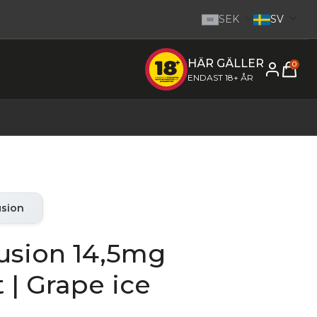
SEK
SV
SEK
HÄR GÄLLER
e inom 1-2 dagar.
-
Gå till startsidan
0
ENDAST 18+ ÅR
usion
usion 14,5mg
t | Grape ice