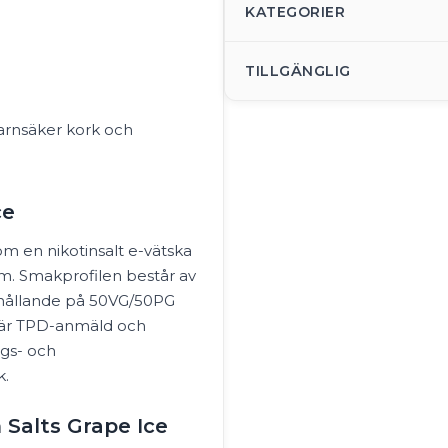
KATEGORIER
TILLGÄNGLIG
rnsäker kork och
ce
m en nikotinsalt e-vätska
m. Smakprofilen består av
örhållande på 50VG/50PG
n är TPD-anmäld och
ngs- och
k.
 Salts Grape Ice