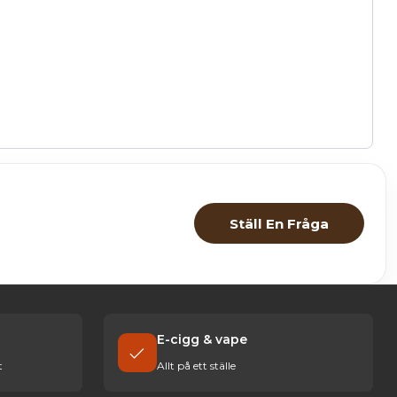
Ställ En Fråga
E-cigg & vape
t
Allt på ett ställe