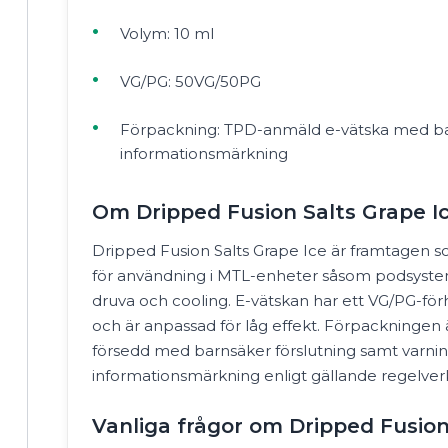
Volym: 10 ml
VG/PG: 50VG/50PG
Förpackning: TPD-anmäld e-vätska med ba
informationsmärkning
Om Dripped Fusion Salts Grape I
Dripped Fusion Salts Grape Ice är framtagen so
för användning i MTL-enheter såsom podsyste
druva och cooling. E-vätskan har ett VG/PG-f
och är anpassad för låg effekt. Förpackninge
försedd med barnsäker förslutning samt varni
informationsmärkning enligt gällande regelver
Vanliga frågor om Dripped Fusion