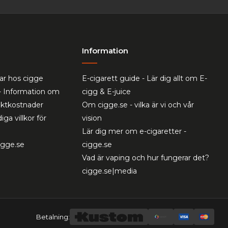
Information
ar hos cigge
E-cigarett guide - Lär dig allt om E-
- Information om
cigg & E-juice
raktkostnader
Om cigge.se - vilka är vi och vår
iga villkor för
vision
Lär dig mer om e-cigaretter -
cigge.se
cigge.se
Vad är vaping och hur fungerar det?
cigge.se|media
Betalning: