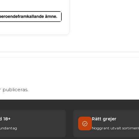
r publiceras.
id 18+
Rätt grejer
 undantag
Noggrant utvalt sortimen