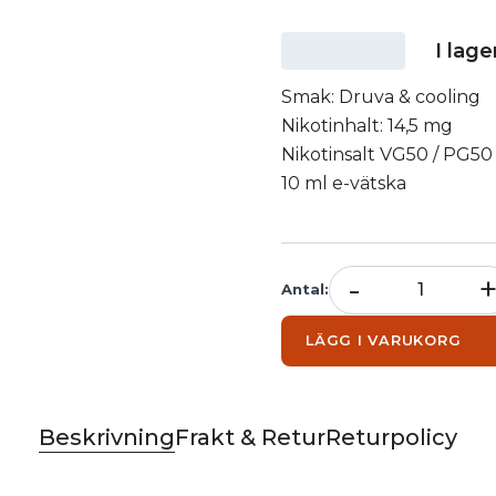
I lage
Smak: Druva & cooling
Nikotinhalt: 14,5 mg
Nikotinsalt VG50 / PG50
10 ml e-vätska
-
Antal
:
LÄGG I VARUKORG
Beskrivning
Frakt & Retur
Returpolicy