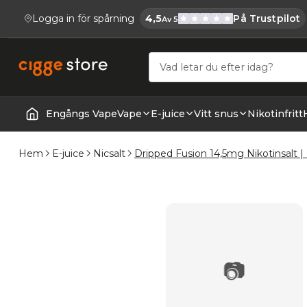
Logga in för spårning
4,5
På Trustpilot
Av 5
Cigge.se Har
Köp E-cigg, E-juice, Snus & Vape tillb
Engångs Vape
Vape
E-juice
Vitt snus
Nikotinfritt
Startsida | Vapes
Hem
E-juice
Nicsalt
Dripped Fusion 14,5mg Nikotinsalt |
📷