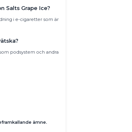
on Salts Grape Ice?
dning i e-cigaretter som är
vätska?
såsom podsystem och andra
deframkallande ämne.