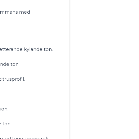
lsammans med
terande kylande ton.
nde ton.
trusprofil.
ion.
 ton.
 med tuggummiprofil.