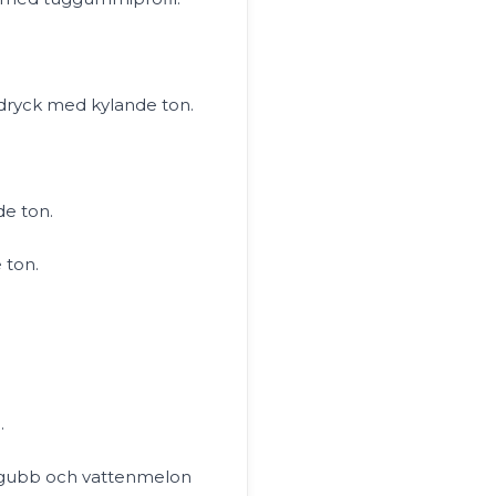
idryck med kylande ton.
e ton.
 ton.
.
gubb och vattenmelon