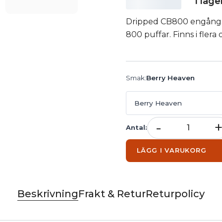
I lage
Dripped CB800 engångsv
800 puffar. Finns i flera 
Smak
:
Berry Heaven
Berry Heaven
-
Antal
:
LÄGG I VARUKORG
Beskrivning
Frakt & Retur
Returpolicy