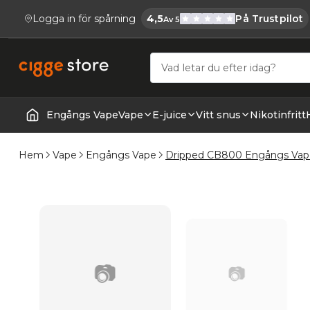
Logga in för spårning
4,5
På Trustpilot
Av 5
Cigge.se Har
Köp E-cigg, E-juice, Snus & Vape tillb
Engångs Vape
Vape
E-juice
Vitt snus
Nikotinfritt
Startsida | Vapes
Hem
Vape
Engångs Vape
Dripped CB800 Engångs Vap
📷
📷