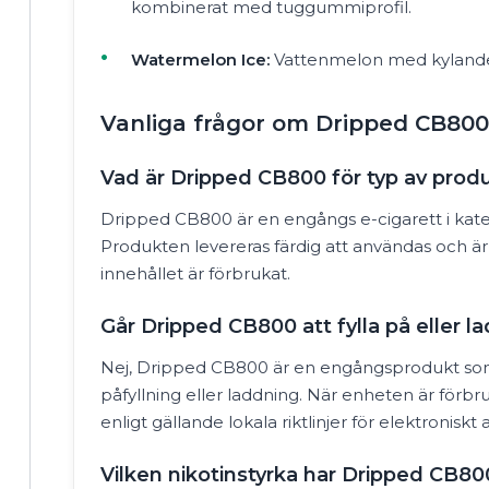
kombinerat med tuggummiprofil.
Watermelon Ice:
Vattenmelon med kylande
Vanliga frågor om Dripped CB80
Vad är Dripped CB800 för typ av prod
Dripped CB800 är en engångs e-cigarett i kat
Produkten levereras färdig att användas och är 
innehållet är förbrukat.
Går Dripped CB800 att fylla på eller l
Nej, Dripped CB800 är en engångsprodukt som 
påfyllning eller laddning. När enheten är förb
enligt gällande lokala riktlinjer för elektroniskt a
Vilken nikotinstyrka har Dripped CB80