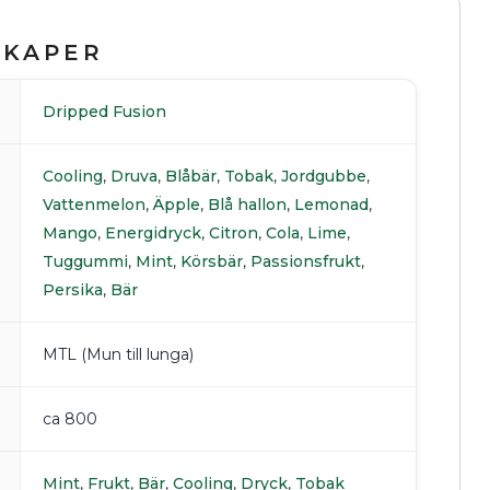
SKAPER
Dripped Fusion
Cooling
,
Druva
,
Blåbär
,
Tobak
,
Jordgubbe
,
Vattenmelon
,
Äpple
,
Blå hallon
,
Lemonad
,
Mango
,
Energidryck
,
Citron
,
Cola
,
Lime
,
Tuggummi
,
Mint
,
Körsbär
,
Passionsfrukt
,
Persika
,
Bär
MTL (Mun till lunga)
ca 800
Mint
,
Frukt
,
Bär
,
Cooling
,
Dryck
,
Tobak