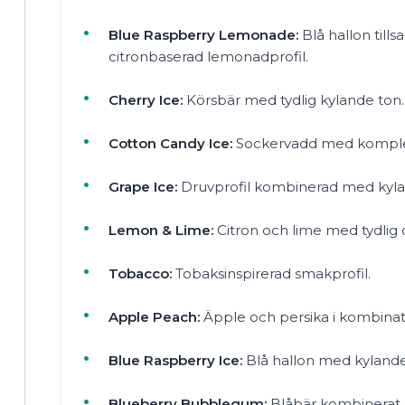
Blue Raspberry Lemonade:
Blå hallon til
citronbaserad lemonadprofil.
Cherry Ice:
Körsbär med tydlig kylande ton.
Cotton Candy Ice:
Sockervadd med komplet
Grape Ice:
Druvprofil kombinerad med kyla
Lemon & Lime:
Citron och lime med tydlig ci
Tobacco:
Tobaksinspirerad smakprofil.
Apple Peach:
Äpple och persika i kombinat
Blue Raspberry Ice:
Blå hallon med kylande
Blueberry Bubblegum:
Blåbär kombinerat