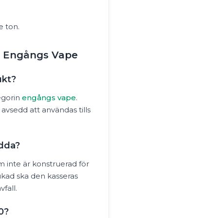
 ton.
0 Engångs Vape
ukt?
egorin
engångs vape
.
avsedd att användas tills
adda?
inte är konstruerad för
rukad ska den kasseras
vfall.
0?