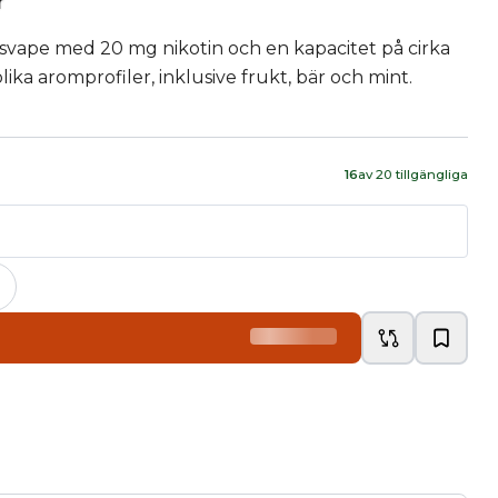
r
ape med 20 mg nikotin och en kapacitet på cirka
olika aromprofiler, inklusive frukt, bär och mint.
16
av
20
tillgängliga
+