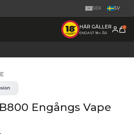
SEK
SV
SEK
HÄR GÄLLER
e inom 1-2 dagar.
-
Gå till startsidan
0
ENDAST 18+ ÅR
E
usion
CB800 Engångs Vape