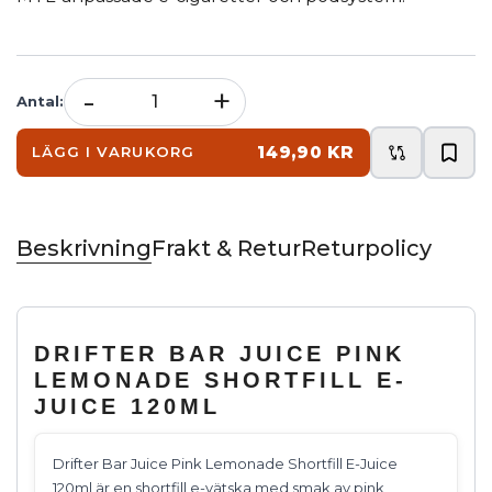
-
+
Antal
:
149,90 KR
LÄGG I VARUKORG
Beskrivning
Frakt & Retur
Returpolicy
DRIFTER BAR JUICE PINK
LEMONADE SHORTFILL E-
JUICE 120ML
Drifter Bar Juice Pink Lemonade Shortfill E-Juice
120ml är en shortfill e-vätska med smak av pink