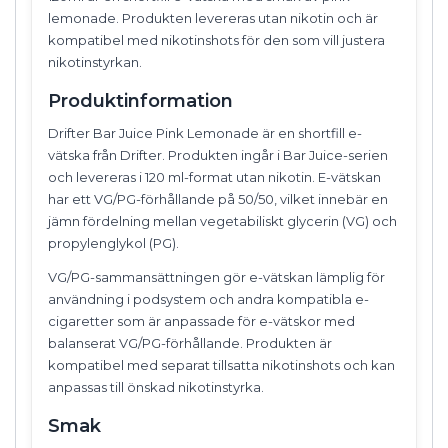
lemonade. Produkten levereras utan nikotin och är
kompatibel med nikotinshots för den som vill justera
nikotinstyrkan.
Produktinformation
Drifter Bar Juice Pink Lemonade är en shortfill e-
vätska från Drifter. Produkten ingår i Bar Juice-serien
och levereras i 120 ml-format utan nikotin. E-vätskan
har ett VG/PG-förhållande på 50/50, vilket innebär en
jämn fördelning mellan vegetabiliskt glycerin (VG) och
propylenglykol (PG).
VG/PG-sammansättningen gör e-vätskan lämplig för
användning i podsystem och andra kompatibla e-
cigaretter som är anpassade för e-vätskor med
balanserat VG/PG-förhållande. Produkten är
kompatibel med separat tillsatta nikotinshots och kan
anpassas till önskad nikotinstyrka.
Smak