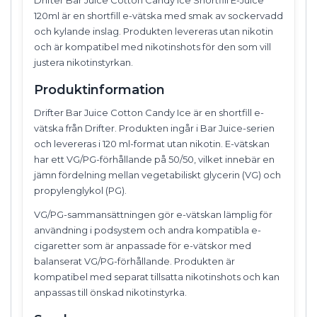
120ml är en shortfill e-vätska med smak av sockervadd
och kylande inslag. Produkten levereras utan nikotin
och är kompatibel med nikotinshots för den som vill
justera nikotinstyrkan.
Produktinformation
Drifter Bar Juice Cotton Candy Ice är en shortfill e-
vätska från Drifter. Produkten ingår i Bar Juice-serien
och levereras i 120 ml-format utan nikotin. E-vätskan
har ett VG/PG-förhållande på 50/50, vilket innebär en
jämn fördelning mellan vegetabiliskt glycerin (VG) och
propylenglykol (PG).
VG/PG-sammansättningen gör e-vätskan lämplig för
användning i podsystem och andra kompatibla e-
cigaretter som är anpassade för e-vätskor med
balanserat VG/PG-förhållande. Produkten är
kompatibel med separat tillsatta nikotinshots och kan
anpassas till önskad nikotinstyrka.