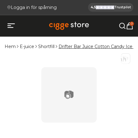
Logga in för spårning
4,5
Trustpilot
Cigge.se Ha
Köp E-cigg, E-juice, Snus & V
0
Öppna mobilmeny
Hem
E-juice
Shortfill
Drifter Bar Juice Cotton Candy Ice Sh
1
/
1
1
/
1
📷