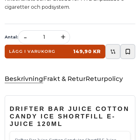
cigaretter och podsystem.
-
+
Antal
:
149,90 KR
LÄGG I VARUKORG
Beskrivning
Frakt & Retur
Returpolicy
DRIFTER BAR JUICE COTTON
CANDY ICE SHORTFILL E-
JUICE 120ML
Drifter Bar Juice Cotton Candy Ice Shortfill E-Juice