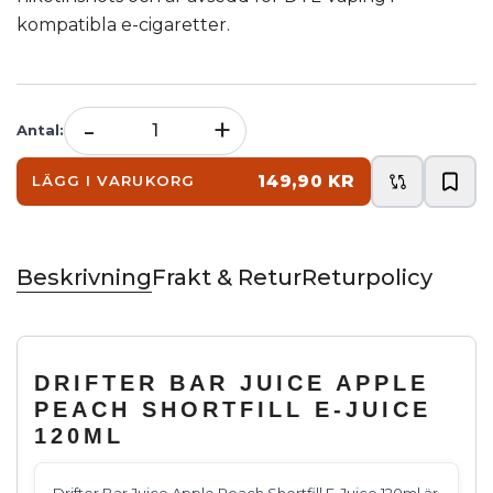
kompatibla e-cigaretter.
-
+
Antal
:
149,90 KR
LÄGG I VARUKORG
Beskrivning
Frakt & Retur
Returpolicy
DRIFTER BAR JUICE APPLE
PEACH SHORTFILL E-JUICE
120ML
Drifter Bar Juice Apple Peach Shortfill E-Juice 120ml är