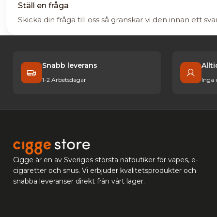
Ställ en fråga
Skicka din fråga till oss så granskar vi den innan ett sva
Snabb leverans
Allt
1-2 Arbetsdagar
Inga
Cigge är en av Sveriges största nätbutiker för vapes, e-
cigaretter och snus. Vi erbjuder kvalitetsprodukter och
snabba leveranser direkt från vårt lager.