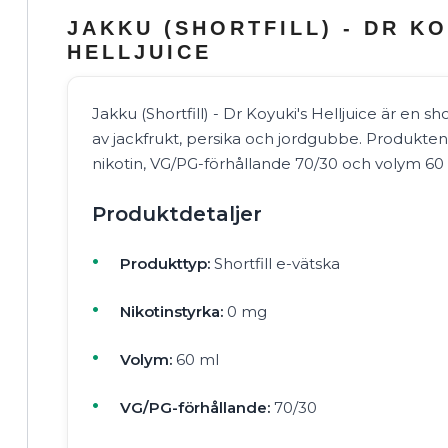
JAKKU (SHORTFILL) - DR KO
HELLJUICE
Jakku (Shortfill) - Dr Koyuki's Helljuice är en s
av jackfrukt, persika och jordgubbe. Produkt
nikotin, VG/PG-förhållande 70/30 och volym 60 
Produktdetaljer
Produkttyp:
Shortfill e-vätska
Nikotinstyrka:
0 mg
Volym:
60 ml
VG/PG-förhållande:
70/30