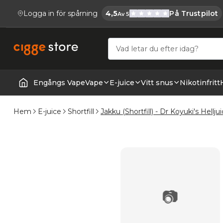
Logga in för spårning
4,5
På Trustpilot
Av 5
Cigge.se Har
Köp E-cigg, E-juice, Snus & Vape tillb
Engångs Vape
Vape
E-juice
Vitt snus
Nikotinfritt
Startsida | Vapes
Hem
E-juice
Shortfill
Jakku (Shortfill) - Dr Koyuki's Hellju
📷