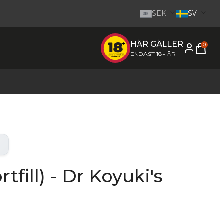
SEK
SV
SEK
HÄR GÄLLER
e inom 1-2 dagar.
-
Gå till startsidan
0
ENDAST 18+ ÅR
tfill) - Dr Koyuki's