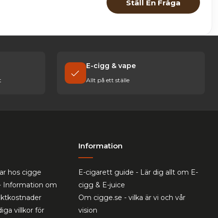
Ställ En Fråga
E-cigg & vape
t
Allt på ett ställe
Information
ar hos cigge
E-cigarett guide - Lär dig allt om E-
- Information om
cigg & E-juice
raktkostnader
Om cigge.se - vilka är vi och vår
iga villkor för
vision