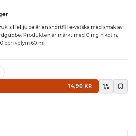
ager
yuki's Helljuice är en shortfill e-vätska med smak av
jordgubbe. Produkten är märkt med 0 mg nikotin,
0 och volym 60 ml.
+
14,90 KR