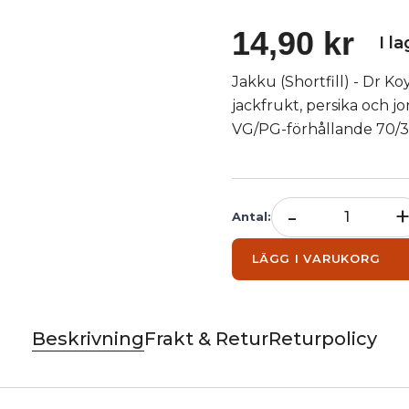
14,90 kr
I l
Jakku (Shortfill) - Dr Ko
jackfrukt, persika och 
VG/PG-förhållande 70/3
-
Antal
:
LÄGG I VARUKORG
Beskrivning
Frakt & Retur
Returpolicy