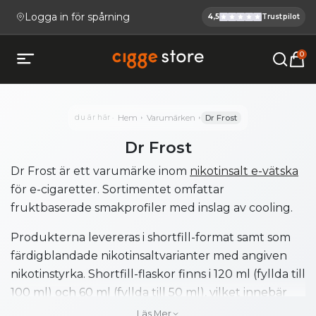
Logga in för spårning
4,5
Trustpilot
Cigge.se Ha
Köp E-cigg, E-juice, Snus & V
0
Öppna mobilmeny
du är här
Hem
Varumärken
Dr Frost
Dr Frost
Dr Frost är ett varumärke inom
nikotinsalt e-vätska
för e-cigaretter. Sortimentet omfattar
fruktbaserade smakprofiler med inslag av cooling.
Produkterna levereras i shortfill-format samt som
färdigblandade nikotinsaltvarianter med angiven
nikotinstyrka. Shortfill-flaskor finns i 120 ml (fyllda till
100 ml) och 60 ml (fyllda till 50 ml), vilket innebär
att de innehåller nikotinfri bas med utrymme för
Läs Mer