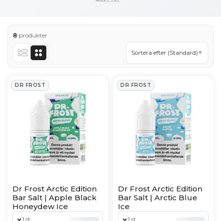
tillsats av nikotinshot.
Dr Frost e-vätskor är avsedda för användning i
8
produkter
kompatibla e-cigaretter. Information om VG/PG-
Sortera efter (Standard)
▼
förhållande, nikotinstyrka och rekommenderat
användningsområde anges i respektive
Dr Frost Products
produktbeskrivning.
DR FROST
DR FROST
Läs mer om Dr Frost
Visa mindre
Dr Frost Arctic Edition
Dr Frost Arctic Edition
Bar Salt | Apple Black
Bar Salt | Arctic Blue
Honeydew Ice
Ice
1 st
1 st