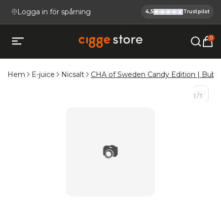
Logga in för spårning
4,5
Trustpilot
Cigge.se Ha
Köp E-cigg, E-juice, Snus & V
0
Öppna mobilmeny
Hem
E-juice
Nicsalt
CHA of Sweden Candy Edition | Bub
1
/
1
1
/
1
📷