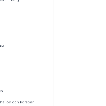
lag
ss
hallon och körsbär