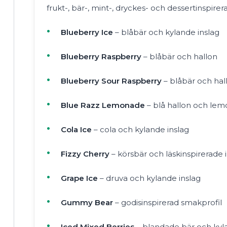
frukt-, bär-, mint-, dryckes- och dessertinspire
Blueberry Ice
– blåbär och kylande inslag
Blueberry Raspberry
– blåbär och hallon
Blueberry Sour Raspberry
– blåbär och hal
Blue Razz Lemonade
– blå hallon och le
Cola Ice
– cola och kylande inslag
Fizzy Cherry
– körsbär och läskinspirerade 
Grape Ice
– druva och kylande inslag
Gummy Bear
– godisinspirerad smakprofil
Iced Mixed Berries
– blandade bär och kyl