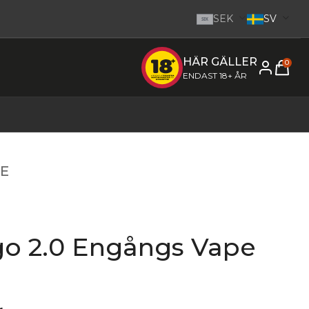
SEK
SV
SEK
HÄR GÄLLER
e inom 1-2 dagar.
-
Gå till startsidan
0
ENDAST 18+ ÅR
E
o 2.0 Engångs Vape