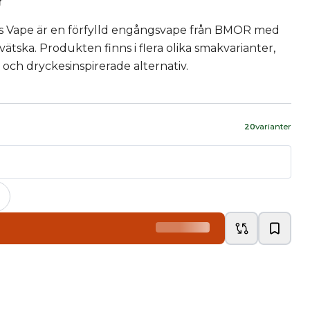
r
 Vape är en förfylld engångsvape från BMOR med
vätska. Produkten finns i flera olika smakvarianter,
t och dryckesinspirerade alternativ.
20
varianter
+