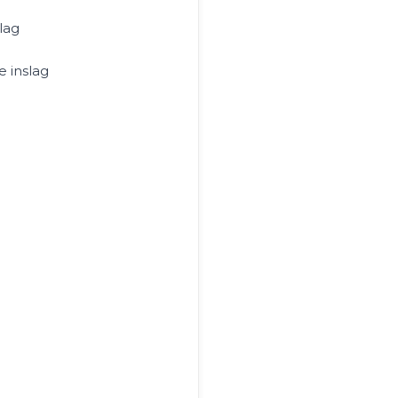
lag
 inslag