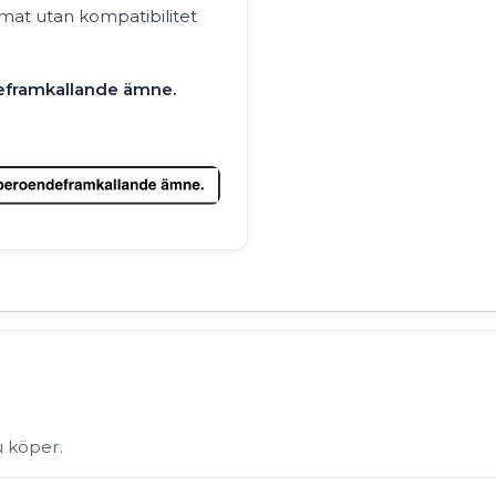
rmat utan kompatibilitet
deframkallande ämne.
u köper.