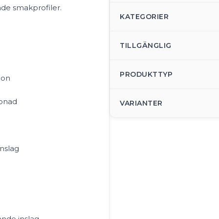
rade smakprofiler.
KATEGORIER
TILLGÄNGLIG
PRODUKTTYP
lon
monad
VARIANTER
inslag
ande inslag