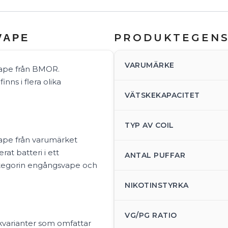
PRODUKTEGEN
VAPE
VARUMÄRKE
ape från BMOR.
nns i flera olika
VÄTSKEKAPACITET
TYP AV COIL
ape från varumärket
at batteri i ett
ANTAL PUFFAR
kategorin engångsvape och
NIKOTINSTYRKA
VG/PG RATIO
kvarianter som omfattar