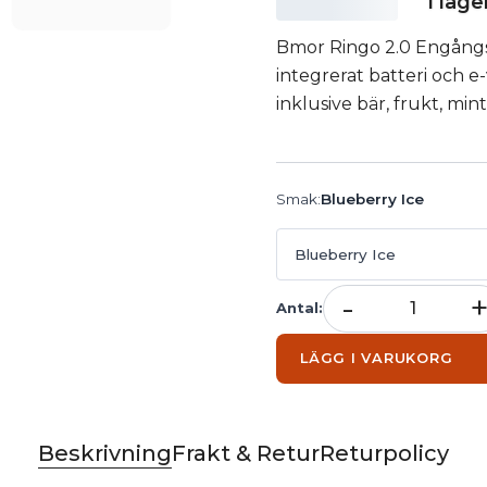
I lage
Bmor Ringo 2.0 Engångs
integrerat batteri och e-
inklusive bär, frukt, min
Smak
:
Blueberry Ice
Blueberry Ice
-
Antal
:
LÄGG I VARUKORG
Beskrivning
Frakt & Retur
Returpolicy