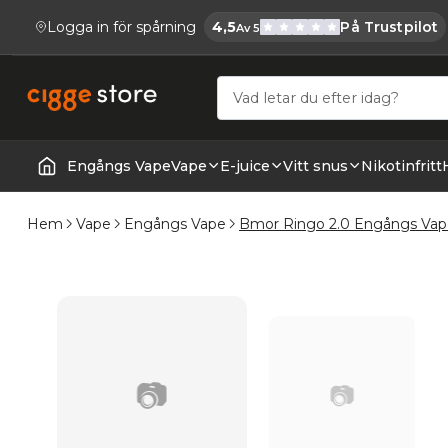
Logga in för spårning
4,5
På Trustpilot
Av 5
Cigge.se Har
Köp E-cigg, E-juice, Snus & Vape tillb
Engångs Vape
Vape
E-juice
Vitt snus
Nikotinfritt
Startsida | Vapes
Hem
Vape
Engångs Vape
Bmor Ringo 2.0 Engångs Vap
📷
📷